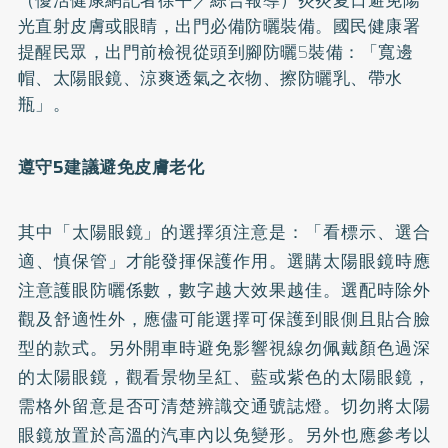
光直射皮膚或眼睛，出門必備
防曬
裝備。國民健康署
提醒民眾，出門前檢視從頭到腳防曬5裝備：「寬邊
帽、太陽眼鏡、涼爽透氣之衣物、擦防曬乳、帶水
瓶」。
遵守5建議避免皮膚老化
其中「太陽眼鏡」的選擇須注意是：「看標示、選合
適、慎保管」才能發揮保護作用。選購太陽眼鏡時應
注意護眼防曬係數，數字越大效果越佳。選配時除外
觀及舒適性外，應儘可能選擇可保護到眼側且貼合臉
型的款式。另外開車時避免影響視線勿佩戴顏色過深
的太陽眼鏡，觀看景物呈紅、藍或紫色的太陽眼鏡，
需格外留意是否可清楚辨識交通號誌燈。切勿將太陽
眼鏡放置於高溫的汽車內以免變形。另外也應參考以