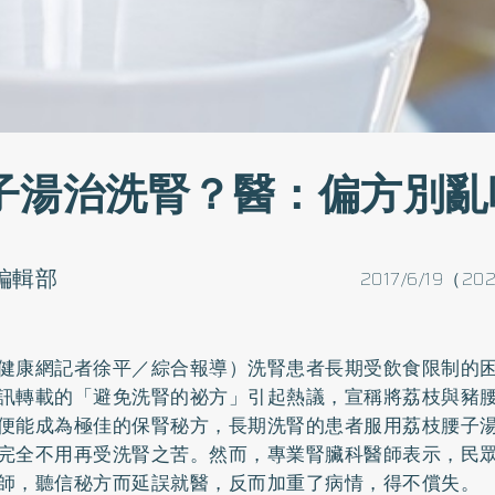
子湯治洗腎？醫：偏方別亂
o編輯部
2017/6/19（20
健康網記者徐平／綜合報導）洗腎患者長期受飲食限制的
訊轉載的「避免洗腎的祕方」引起熱議，宣稱將荔枝與豬
便能成為極佳的保腎秘方，長期洗腎的患者服用荔枝腰子
完全不用再受洗腎之苦。然而，專業腎臟科醫師表示，民
師，聽信秘方而延誤就醫，反而加重了病情，得不償失。