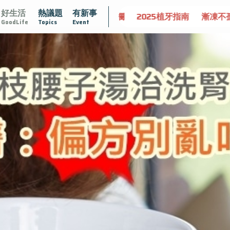
好生活
熱議題
有新事
守護骨骼健康
達文西手術專欄
2025植牙指南
漸凍不孤
GoodLife
Topics
Event