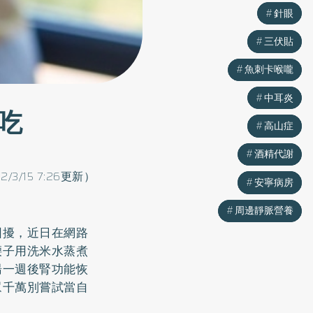
針眼
針眼
三伏貼
三伏貼
魚刺卡喉嚨
魚刺卡喉嚨
中耳炎
中耳炎
吃
高山症
高山症
酒精代謝
酒精代謝
22/3/15 7:26更新）
安寧病房
安寧病房
周邊靜脈營養
周邊靜脈營養
困擾，近日在網路
腰子用洗米水蒸煮
湯一週後腎功能恢
眾千萬別嘗試當自