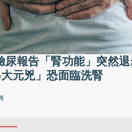
驗尿報告「腎功能」突然退
5大元兇」恐面臨洗腎
雅