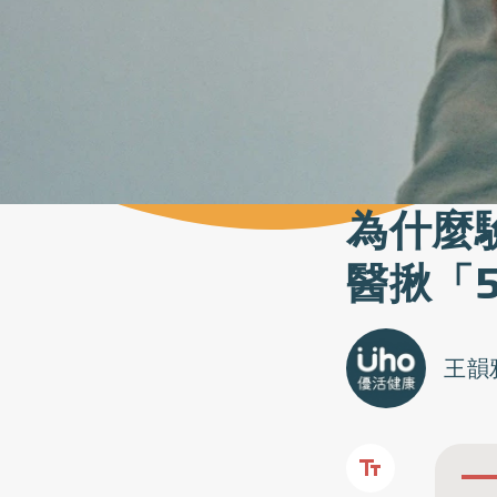
為什麼
醫揪「
王韻