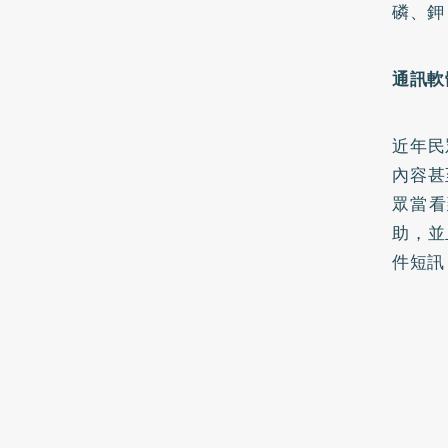
磷、鉀
通訊軟
近年民
內容甚
眾當看
助，並
件短訊