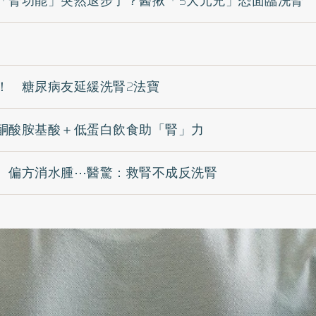
「腎功能」突然退步了？醫揪「5大元兇」恐面臨洗腎
！ 糖尿病友延緩洗腎2法寶
酮酸胺基酸＋低蛋白飲食助「腎」力
、偏方消水腫⋯醫驚：救腎不成反洗腎