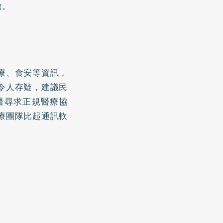
擔。
療、食安等資訊，
令人存疑，建議民
醫尋求正規醫療協
療團隊比起通訊軟