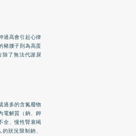
鉀過高會引起心律
的豬腰子則為高蛋
方除了無法代謝尿
成過多的含氮廢物
內電解質（鈉、鉀
不全、慢性腎衰竭
人的狀況限制鈉、