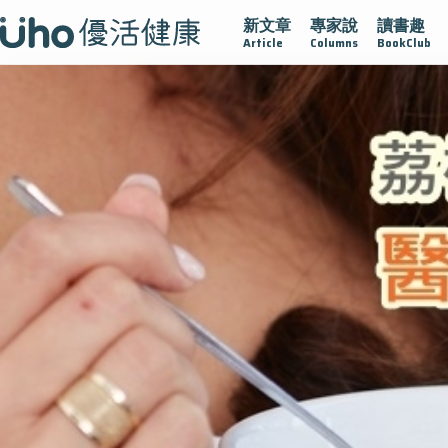
新文章
專家說
讀書趣
疫情保衛戰
再生醫學
愛的未來視
認識攝護腺肥大
Article
Columns
BookClub