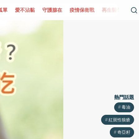
單
愛不沾黏
守護腺在
疫情保衛戰
再生醫學
愛的未
熱門話題
熱門話題
毒油
毒油
紅斑性狼瘡
紅斑性狼瘡
奇亞籽
奇亞籽