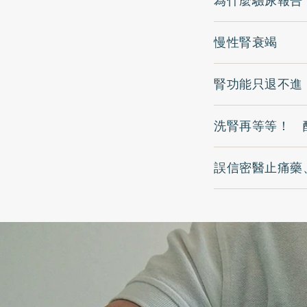
為什麼驗尿報告
慢性腎衰竭
腎功能只退不進
洗腎再等等！ 
誤信密醫止痛藥