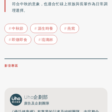
符合中秋的意象，也適合忙碌上班族與長輩作為日常調
理選擇。
中秋節
源生時養
燕窩
即燉即食
琉璃杯
影音專區
0809-091-257
立即撥打服務專線
開啟聲音
Uho企劃部
廣告及企劃團隊
《優活健康網》有專業的記者及編輯團隊，內容整合