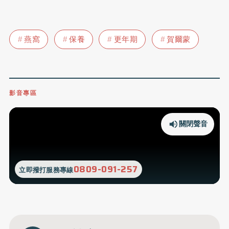
燕窩
保養
更年期
賀爾蒙
影音專區
關閉聲音
0809-091-257
立即撥打服務專線