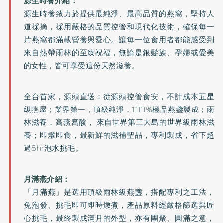
源生時養介紹：
源生時養致力於提供最純淨、最高品質的燕窩，堅持人
道採摘，採用嚴格的品質控管和現代化技術，確保每一
片燕窩都滿載營養與愛心。讓每一位食用者都能感受到
來自熱帶雨林的至臻祝福，無論是銀髮族、孕婦或愛美
的女性，皆可享受這份天然滋養。
全台首家，源頭直送：從源頭控管食安，不計成本五星
級燕屋；業界第一，頂級純淨，100%極品燕盞製成；雨
林滋養，高燕窩酸， 來自世界第三大島的世界級雨林滋
養；即燉即食，最新鮮的滋補聖品，專利製成，省下超
過6hr泡水挑毛。
月滿燕介紹：
「月滿燕」是選用頂級雨林級燕盞，搭配專利之工法，
免泡發、挑毛即可即時燉煮，產品原料經嚴格篩選與匠
心挑毛，最終製成滿月的外型，亦有團聚、圓滿之意，