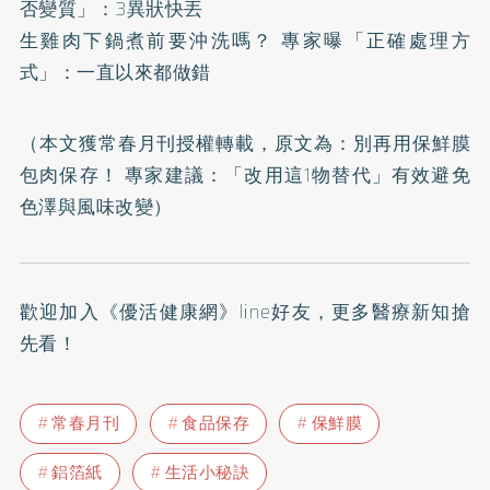
否變質」：3異狀快丟
生雞肉下鍋煮前要沖洗嗎？ 專家曝「正確處理方
式」：一直以來都做錯
（本文獲常春月刊授權轉載，原文為：
別再用保鮮膜
包肉保存！ 專家建議：「改用這1物替代」有效避免
色澤與風味改變
）
歡迎加入
《優活健康網》line好友
，更多醫療新知搶
先看！
常春月刊
食品保存
保鮮膜
鋁箔紙
生活小秘訣