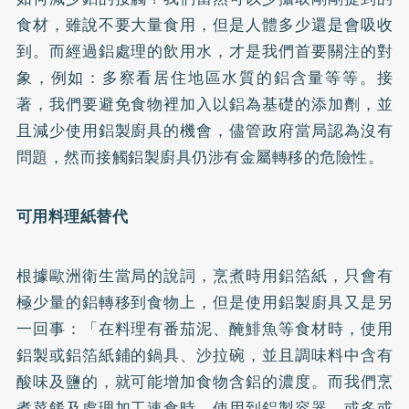
食材，雖說不要大量食用，但是人體多少還是會吸收
到。而經過鋁處理的飲用水，才是我們首要關注的對
象，例如：多察看居住地區水質的鋁含量等等。接
著，我們要避免食物裡加入以鋁為基礎的添加劑，並
且減少使用鋁製廚具的機會，儘管政府當局認為沒有
問題，然而接觸鋁製廚具仍涉有金屬轉移的危險性。
可用料理紙替代
根據歐洲衛生當局的說詞，烹煮時用鋁箔紙，只會有
極少量的鋁轉移到食物上，但是使用鋁製廚具又是另
一回事：「在料理有番茄泥、醃鯡魚等食材時，使用
鋁製或鋁箔紙鋪的鍋具、沙拉碗，並且調味料中含有
酸味及鹽的，就可能增加食物含鋁的濃度。而我們烹
煮菜餚及處理加工速食時，使用到鋁製容器，或多或