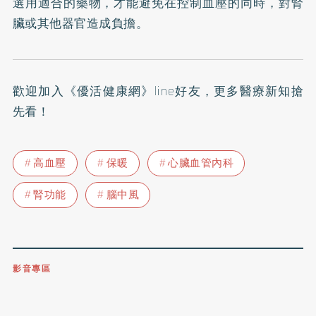
選用適合的藥物，才能避免在控制血壓的同時，對腎
臟或其他器官造成負擔。
歡迎加入
《優活健康網》line好友
，更多醫療新知搶
先看！
高血壓
保暖
心臟血管內科
腎功能
腦中風
影音專區
0809-091-257
立即撥打服務專線
開啟聲音