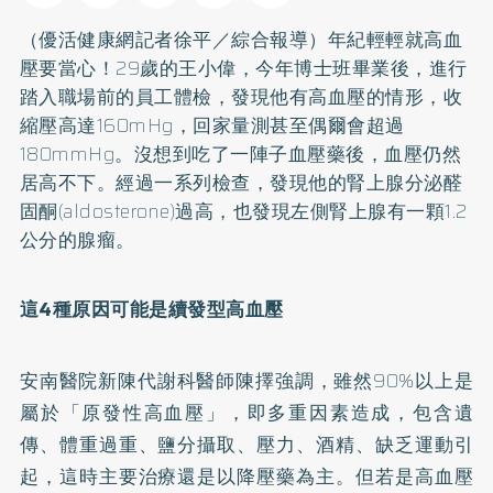
（優活健康網記者徐平／綜合報導）年紀輕輕就
高血
壓
要當心！29歲的王小偉，今年博士班畢業後，進行
踏入職場前的員工體檢，發現他有高血壓的情形，收
縮壓高達160mHg，回家量測甚至偶爾會超過
180mmHg。沒想到吃了一陣子血壓藥後，血壓仍然
居高不下。經過一系列檢查，發現他的腎上腺分泌醛
固酮(aldosterone)過高，也發現左側腎上腺有一顆1.2
公分的腺瘤。
這4種原因可能是續發型高血壓
安南醫院新陳代謝科醫師陳擇強調，雖然90%以上是
屬於「原發性高血壓」，即多重因素造成，包含遺
傳、體重過重、鹽分攝取、壓力、酒精、缺乏運動引
起，這時主要治療還是以降壓藥為主。但若是高血壓