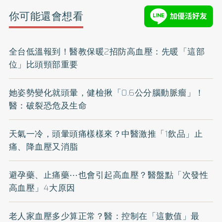
你可能還會想看
全台低溫報到！醫教保暖2招防高血壓：先暖「這部
位」比頭頸部重要
她姿勢變化就頭暈，健檢揪「0.6公分腦動脈瘤」！
醫：破裂恐危及生命
天氣一冷，頭暈頭痛樣樣來？中醫激推「1飲品」止
痛、降血壓又消脂
避孕藥、止痛藥⋯也會引起高血壓？醫盤點「次發性
高血壓」4大原因
老人家血壓多少算正常？醫：控制在「這數值」最