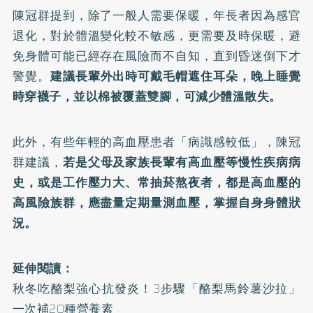
陳冠群提到，除了一般人需要保暖，年長者因為感官
退化，對於體溫變化較不敏感，更需要及時保暖，避
免身體可能已經存在風險而不自知，直到昏迷倒下才
警覺。
建議長輩外出時可戴毛帽遮住耳朵，
晚上睡覺
時穿襪子
，並以棉被覆蓋雙腳，可減少體溫散失。
此外，有些年輕的
高血壓
患者「病識感較低」，陳冠
群建議，
若是父母及家族長輩有高血壓等慢性疾病病
史，或是工作壓力大、常抽菸熬夜者，都是高血壓的
高風險族群，應盡量定期量測血壓，掌握自身身體狀
況。
延伸閱讀：
秋冬吃酪梨強心抗發炎！3步驟「酪梨馬鈴薯沙拉」
一次補20種營養素