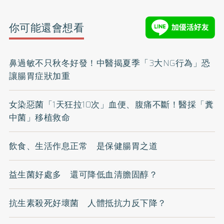
你可能還會想看
鼻過敏不只秋冬好發！中醫揭夏季「3大NG行為」恐
讓腸胃症狀加重
女染惡菌「1天狂拉10次」血便、腹痛不斷！醫採「糞
中菌」移植救命
飲食、生活作息正常 是保健腸胃之道
益生菌好處多 還可降低血清膽固醇？
抗生素殺死好壞菌 人體抵抗力反下降？