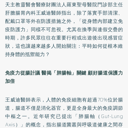
天主教靈醫會醫療財團法人羅東聖母醫院門診部主任
肝膽腸胃內科王威迪醫師指出，除了落實手部清潔、
配戴口罩等外在防護措施之外，「從身體內部建立免
疫防護力」同樣不可忽視。尤其在換季與連假交疊的
時期，許多民眾往往在重要行程或出遊後出現感冒症
狀，這也讓越來越多人開始關注：平時如何從根本維
持身體的抵禦能力？
免疫力從腸計議 醫揭「肺腸軸」關鍵 顧好腸道保護力
加倍
王威迪醫師表示，人體的免疫細胞有超過70%位於腸
道，腸道不僅是消化器官，更是全身最大的免疫調節
中樞之一。近年研究已提出「肺腸軸（Gut-Lung
Axis）」的概念，指出腸道菌叢與呼吸道健康之間存