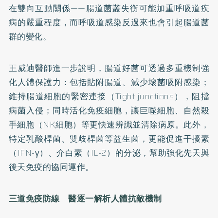
在雙向互動關係——腸道菌叢失衡可能加重呼吸道疾
病的嚴重程度，而呼吸道感染反過來也會引起腸道菌
群的變化。
王威迪醫師進一步說明，腸道好菌可透過多重機制強
化人體保護力：包括貼附腸道、減少壞菌吸附感染；
維持腸道細胞的緊密連接（Tight junctions），阻擋
病菌入侵；同時活化免疫細胞，讓巨噬細胞、自然殺
手細胞（NK細胞）等更快速辨識並清除病原。此外，
特定乳酸桿菌、雙歧桿菌等益生菌，更能促進干擾素
（IFN-γ）、介白素（IL-2）的分泌，幫助強化先天與
後天免疫的協同運作。
三道免疫防線 醫逐一解析人體抗敵機制