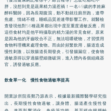
胖，沒想到竟是蔬果精力湯惹禍！一名49歲的李姓麻
醉科醫師，因為長期腹瀉，動不動就往廁所跑，連帶
焦慮、情緒不穩，睡眠品質差連帶影響工作。就醫檢
查發現他對56種蔬果都出現中度至重度過敏反應，而
這些食材均是他平時攝取的精力湯的常見食材。原來
是因為他的牙齒咬合不正，無法咀嚼硬物，才習慣用
食物料理機來處理食物。而由於頻繁飲用，腸道造成
慢性刺激，以致腸道長期發炎，引發腸漏症，使食物
過敏原得以穿過腸壁細微破洞，進入體內各個組織器
官，誘發過敏反應。
飲食單一化 慢性食物過敏率提高
開業診所院長鄭乃源表示，根據最新國際醫學研究指
出，長期慢性食物過敏，讓身體、腸道產生慢性發
炎，進而影響消化、免疫等功能，甚至經由腸腦軸