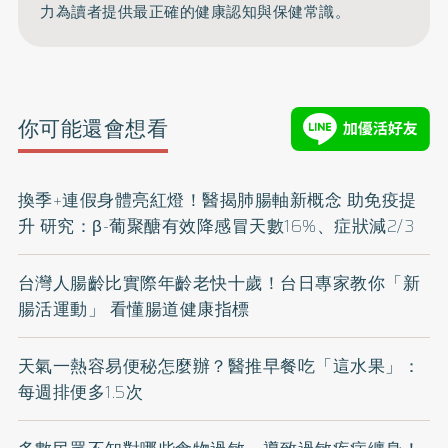
力為讀者提供最正確的健康認知與保健常識。
你可能還會想看
換季+連假身體亮紅燈！醫揭肺腸軸新概念 助免疫提
升 研究：β-葡聚醣有效降感冒天數16%、症狀減2/3
台灣人腸齡比實際年齡老快十歲！台日專家教你「新
腸活運動」 看懂腸道健康指標
天氣一熱容易便秘怎麼辦？醫推早餐吃「這水果」：
每週排便多1.5次