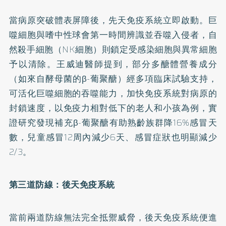
當病原突破體表屏障後，先天免疫系統立即啟動。巨
噬細胞與嗜中性球會第一時間辨識並吞噬入侵者，自
然殺手細胞（NK細胞）則鎖定受感染細胞與異常細胞
予以清除。王威迪醫師提到，部分多醣體營養成分
（如來自酵母菌的β-葡聚醣）經多項臨床試驗支持，
可活化巨噬細胞的吞噬能力，加快免疫系統對病原的
封鎖速度，以免疫力相對低下的老人和小孩為例，實
證研究發現補充β-葡聚醣有助熟齡族群降16%感冒天
數，兒童感冒12周內減少6天、感冒症狀也明顯減少
2/3。
第三道防線：後天免疫系統
當前兩道防線無法完全抵禦威脅，後天免疫系統便進