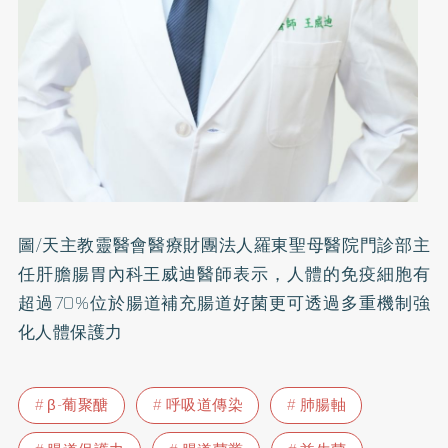
圖/天主教靈醫會醫療財團法人羅東聖母醫院門診部主
任肝膽腸胃內科王威迪醫師表示，人體的免疫細胞有
超過70%位於腸道補充腸道好菌更可透過多重機制強
化人體保護力
β-葡聚醣
呼吸道傳染
肺腸軸