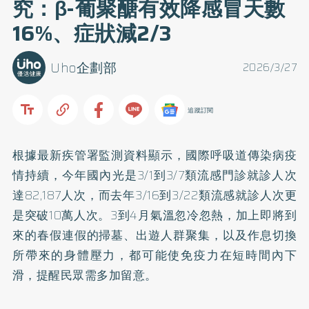
究：β-葡聚醣有效降感冒天數
16%、症狀減2/3
Uho企劃部
2026/3/27
追蹤訂閱
根據最新疾管署監測資料顯示，國際呼吸道傳染病疫
情持續，今年國內光是3/1到3/7類流感門診就診人次
達82,187人次，而去年3/16到3/22類流感就診人次更
是突破10萬人次。3到4月氣溫忽冷忽熱，加上即將到
來的春假連假的掃墓、出遊人群聚集，以及作息切換
所帶來的身體壓力，都可能使免疫力在短時間內下
滑，提醒民眾需多加留意。