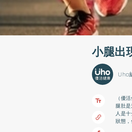
小腿出
Uh
（優活
腿肚是
人是十
狀態，