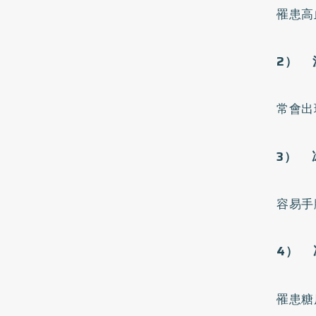
罹患
高
2） 
常會出
3） 
容易手
4） 
罹患
糖