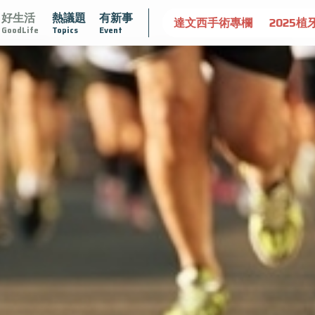
好生活
熱議題
有新事
大
守護骨骼健康
達文西手術專欄
2025植牙指南
漸
GoodLife
Topics
Event