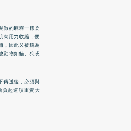
現做的麻糬一樣柔
肌肉用力收縮，便
浦，因此又被稱為
他動物如貓、狗或
下傳送後，必須與
擔負起這項重責大