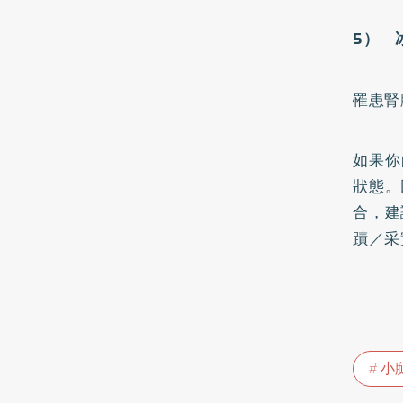
5） 
罹患
腎
如果你
狀態。
合，建
蹟／采
小