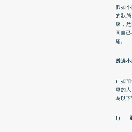
假如小
的狀態
康，然
同自己
痛。
透過小
正如前
康的人
為以下
1） 