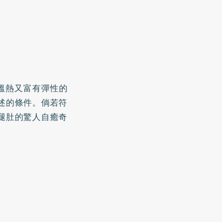
溫熱又富有彈性的
述的條件。倘若符
腿肚的驚人自癒奇