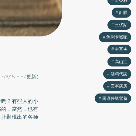
奇亞籽
奇亞籽
針眼
針眼
三伏貼
三伏貼
魚刺卡喉嚨
魚刺卡喉嚨
中耳炎
中耳炎
高山症
高山症
酒精代謝
酒精代謝
22/3/15 6:57更新）
安寧病房
安寧病房
周邊靜脈營養
周邊靜脈營養
肚嗎？有些人的小
梆的，當然，也有
腿肚顯現出的各種