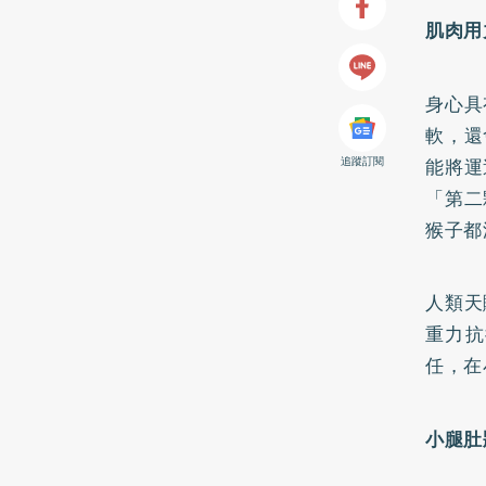
肌肉用
身心具
軟，還
追蹤訂閱
能將運
「第二
猴子都
人類天
重力抗
任，在
小腿肚