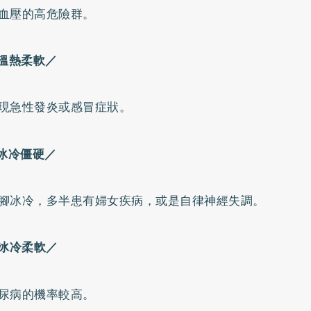
血壓
的高危險群。
溫熱柔軟／
現急性發炎或感冒症狀。
冰冷僵硬／
腳冰冷，多半患有婦女疾病，或是
自律神經失調
。
冰冷柔軟／
尿病
的機率較高。