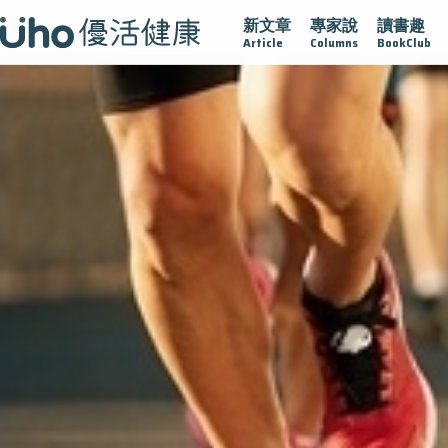
新文章
專家說
讀書趣
腺在
疫情保衛戰
再生醫學
愛的未來視
認識攝護腺肥
Article
Columns
BookClub