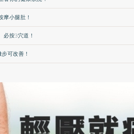
按摩小腿肚！
 必按3穴道！
撇步可改善！