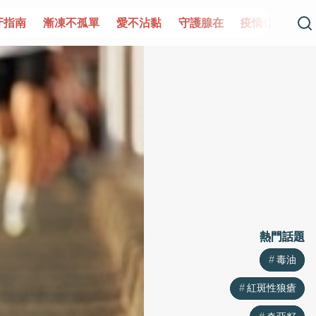
凍不孤單
愛不沾黏
守護腺在
疫情保衛戰
再生醫學
熱門話題
熱門話題
毒油
毒油
紅斑性狼瘡
紅斑性狼瘡