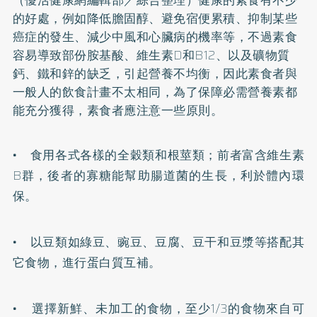
的好處，例如降低膽固醇、避免宿便累積、抑制某些
癌症的發生、減少
中風
和
心臟病
的機率等，不過素食
容易導致部份胺基酸、
維生素D
和B12、以及礦物質
鈣
、鐵和
鋅
的缺乏，引起營養不均衡，因此素食者與
一般人的飲食計畫不太相同，為了保障必需營養素都
能充分獲得，素食者應注意一些原則。
• 食用各式各樣的全穀類和根莖類；前者富含
維生素
B群
，後者的寡糖能幫助腸道菌的生長，利於體內環
保。
• 以豆類如綠豆、豌豆、豆腐、豆干和豆漿等搭配其
它食物，進行蛋白質互補。
• 選擇新鮮、未加工的食物，至少1/3的食物來自可