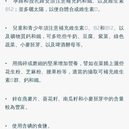
• 孕婦和授乳婦女須注意補充鈣和鐵、以及維生素
B12；並多曬太陽，以便自體合成維生素D。
• 兒童和青少年須注意補充維生素D、B2和B12、以
及礦物質鈣和鐵，可多吃些牛奶、豆腐、紫菜、綠色
蔬菜、小麥胚芽、以及啤酒酵母等。
• 用搗碎或磨細的堅果增加營養，譬如在菜餚上灑些
花生粉、芝麻粉、腰果粉等，適當的攝取可補充維生
素B群、鈣和鐵。
• 鋅在
燕麥
片、葵花籽、南瓜籽和小麥胚芽中的含量
較為豐富。
• 使用含碘的食鹽。