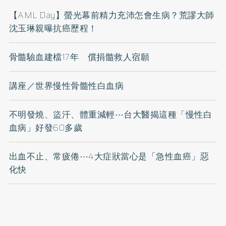
【AML Day】螢光幕前精力充沛怎會生病？荒謬大師
沈玉琳親曝抗癌歷程！
骨髓驗血建檔17年 償捐髓救人宿願
講座／世界慢性骨髓性白血病
不明發燒、盜汗、體重減輕⋯台大醫揭這種「慢性白
血病」好發60多歲
出血不止、常疲倦⋯4大症狀當心是「急性血癌」惡
化快