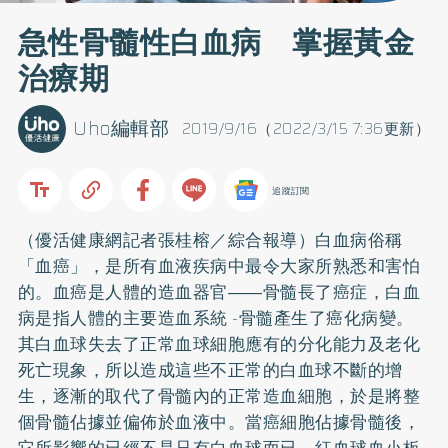
急性骨髓性白血病 掌握黃金
治療期
Uho編輯部
2019/9/16（2022/3/15 7:36更新）
追蹤訂閱
（優活健康網記者張桂榕／綜合報導）白血病俗稱
「血癌」，是所有血液疾病中最令大家所熟悉和害怕
的。血癌是人體的造血器官――骨髓長了癌症，白血
病是指人體的主要造血系統 -骨髓產生了癌化病變。
其白血球失去了正常血球細胞應有的分化能力及老化
死亡現象，所以造成這些不正常的白血球不斷的增
生，逐漸的取代了骨髓內的正常造血細胞，於是將整
個骨髓佔據並偏佈於血液中。當癌細胞佔據骨髓後，
它所影響的已經不是只有白血球而已，紅血球血小板