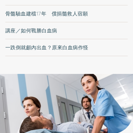
骨髓驗血建檔17年 償捐髓救人宿願
講座／如何戰勝白血病
一跌倒就顱內出血？原來白血病作怪