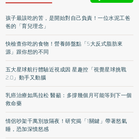
孩子最該吃的苦，是開始對自己負責！一位水泥工爸
爸的「育兒理念」
快檢查你吃的食物！營養師盤點「5大反式脂肪來
源」跟你想的不同
五大星球航行體驗近視成因 星趣控「視覺星球挑戰
2.0」動手又動腦
乳癌治療如馬拉松 醫籲：多撐幾個月可能等到下一個
救命藥
情侶吵架千萬別放隔夜！研究揭「1關鍵」帶著怒氣
睡，恐加深憤怒感