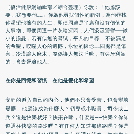
（優活健康網編輯部／綜合整理）你說：「他應該
要……我想要他……」你為他尋找個性的範例，為他尋找
你渴望他擁有的人生，即便周遭是平庸和沒有價值的
人事物，即便周遭一片灰暗沉悶，人們汲汲營營──微
小的擔憂，若有似無的嘗試，平凡的目標……不被滿足
的希望，咬噬人心的遺憾，永恆的懷念……四處都是傷
害，冷漠讓人麻木，虛偽讓人無法呼吸，有尖牙利齒
的，會去脅迫他人。
在你是回憶和習慣 在他是變化和希望
安靜的遁入自己的內心，他們不只會受苦，也會變壞
變髒……他應該成為什麼人？領導或小職員，司令或士
兵？還是快樂就好？快樂在哪，什麼是──快樂？你知
道通往快樂的路途嗎？有任何人知道那條路嗎？你是