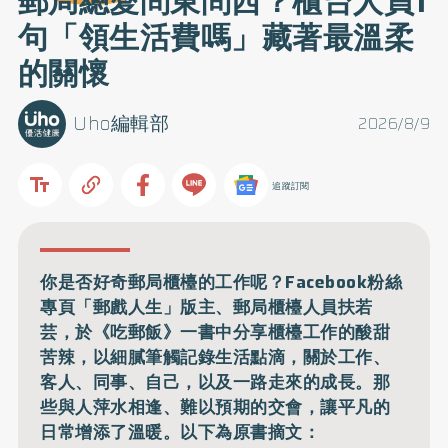
郵局總愛問東問西？櫃台人員1
句「領生活費嗎」藏著最溫柔
的關懷
Uho編輯部
2026/8/9
追蹤訂閱
你是否好奇郵局櫃檯的工作呢？Facebook粉絲
專頁「郵戲人生」版主、郵局櫃檯人員扶若
芸，於《吃郵飯》一書中分享櫃檯工作的酸甜
苦辣，以細膩筆觸記錄生活點滴，關於工作、
客人、同事、自己，以及一路走來的成長。那
些與人萍水相逢、難以預期的交會，讓平凡的
日常增添了溫暖。以下為原書摘文：