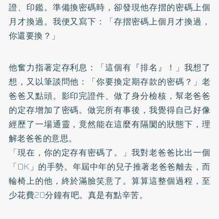
證、印鑑。準備換密碼時，卻發現他存摺的密碼上個
月才換過。我便又寫下：「存摺密碼上個月才換過，
你還要換？」
他奮力指著定存利息：「這個有『排名』！」我想了
想，又以筆談問他：「你要換定期存款的密碼？」老
爸爸又點頭。影印完證件、做了身分檢核，幫老爸爸
的定存增加了密碼。做完所有事後，我覺得自己好像
經歷了一場通靈，竟然能在這麼有隔閡的狀態下，理
解老爸爸的意思。
「現在，你的定存有密碼了。」我對老爸爸比出一個
「OK」的手勢。年屆中年的兒子推著老爸爸離去，而
輪椅上的他，終於滿臉笑意了。算算這整個過程，至
少花費20分鐘有吧。真是有點辛苦。