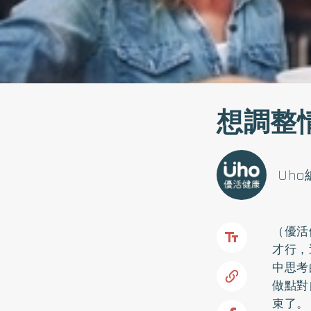
想調整
Uh
（優活
才行，
中思考
做點對
束了。