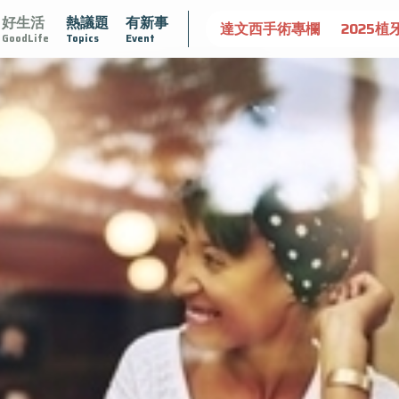
好生活
熱議題
有新事
腺肥大
守護骨骼健康
達文西手術專欄
2025植牙指南
GoodLife
Topics
Event