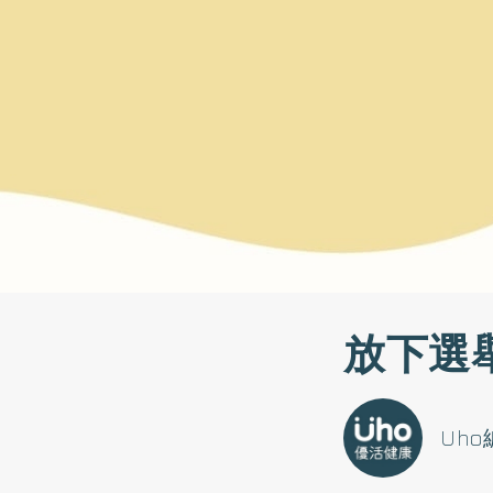
放下選
Uh