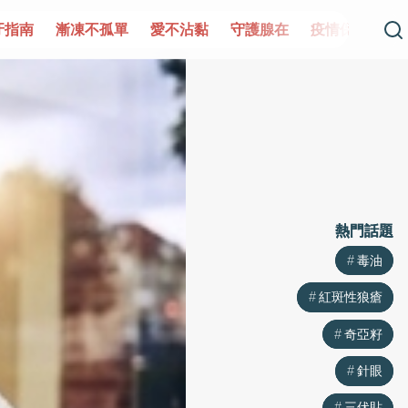
漸凍不孤單
愛不沾黏
守護腺在
疫情保衛戰
再生醫學
熱門話題
熱門話題
毒油
毒油
紅斑性狼瘡
紅斑性狼瘡
奇亞籽
奇亞籽
針眼
針眼
三伏貼
三伏貼