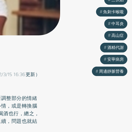
魚刺卡喉嚨
魚刺卡喉嚨
中耳炎
中耳炎
高山症
高山症
酒精代謝
酒精代謝
安寧病房
安寧病房
周邊靜脈營養
周邊靜脈營養
2/3/15 16:36更新）
新調整部分的情緒
心情，或是轉換腦
喝酒也行，總之，
延續，問題也就結