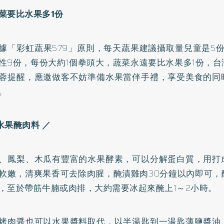
菜要比水果多1份
據「彩虹蔬果579」原則，每天蔬果建議攝取量兒童是5
性9份，每份大約1個拳頭大，蔬菜永遠要比水果多1份，
蓉提醒，應邀做客不妨準備水果當伴手禮，享受美食的同
。
水果醃肉料 ／
、鳳梨、木瓜有豐富的水果酵素，可以分解蛋白質，用打
軟嫩，清爽果香可去除肉腥，醃漬雞肉30分鐘以內即可，
，至於帶筋牛腩或肉排，大約需要冰起來醃上1～2小時。
烤肉醤也可以水果醬料取代，以半湯匙到一湯匙薄鹽醬油