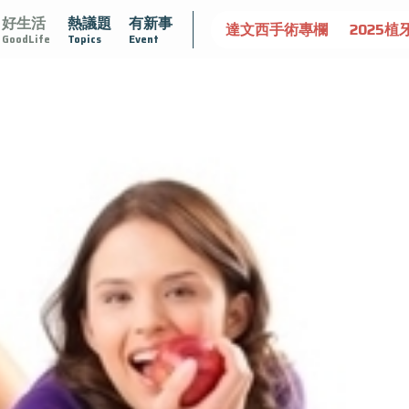
好生活
熱議題
有新事
守護骨骼健康
達文西手術專欄
2025植牙指南
漸凍不孤
GoodLife
Topics
Event