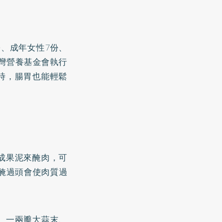
份、成年女性7份、
台灣營養基金會執行
時，腸胃也能輕鬆
成果泥來醃肉，可
醃過頭會使肉質過
、一兩瓣大蒜末、