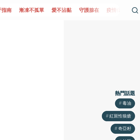
單
愛不沾黏
守護腺在
疫情保衛戰
再生醫學
愛的未
熱門話題
熱門話題
毒油
毒油
紅斑性狼瘡
紅斑性狼瘡
奇亞籽
奇亞籽