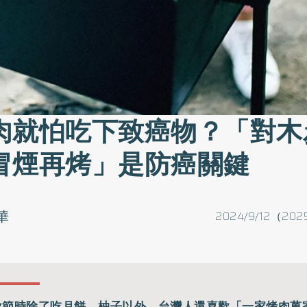
肉就怕吃下致癌物？「對木
冒煙再烤」是防癌關鍵
華
2024/9/12（202
秋節時除了吃月餅、柚子以外，台灣人還喜歡「一家烤肉萬