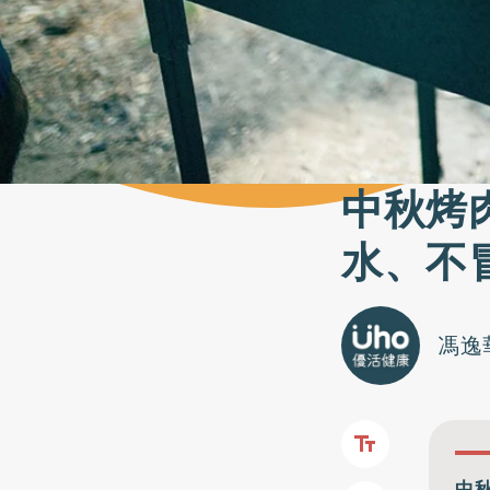
中秋烤
水、不
馮逸
中