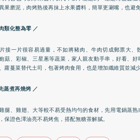
異果磨泥，肉烤熟後再抹上水果醬料，簡單更涮嘴，也避
肉類化整為零 ／
片接一片很容易過量，不如將豬肉、牛肉切成郵票大、
鮑菇、彩椒、三星蔥等蔬菜，家人親友動手串，好看、好
、蘿蔓菜替代土司，包著烤肉食用，也是增加纖維質並減
先蒸煮再燒烤 ／
雞腿、雞翅、大等較不易受熱均勻的食材，先用電鍋蒸熟
，保證色澤油亮不易烤焦，搭配無糖茶解膩。