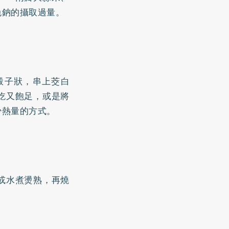
免鈉的攝取過量。
骰子狀，串上茭白
吃又飽足，或是將
少熱量的方式。
或水煮燙熟，再燒