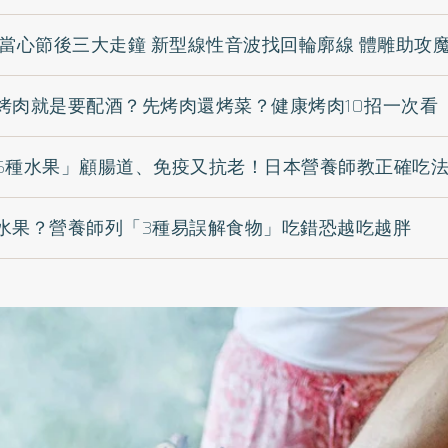
 當心節後三大走鐘 新型線性音波找回輪廓線 體雕助攻
烤肉就是要配酒？先烤肉還烤菜？健康烤肉10招一次看
5種水果」顧腸道、免疫又抗老！日本營養師教正確吃
水果？營養師列「3種易誤解食物」吃錯恐越吃越胖