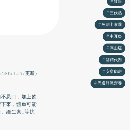
針眼
針眼
三伏貼
三伏貼
魚刺卡喉嚨
魚刺卡喉嚨
中耳炎
中耳炎
高山症
高山症
酒精代謝
酒精代謝
安寧病房
安寧病房
2/3/15 16:47更新）
周邊靜脈營養
周邊靜脈營養
肉不忌口，加上飲
假下來，體重可能
素、維生素C等抗
。