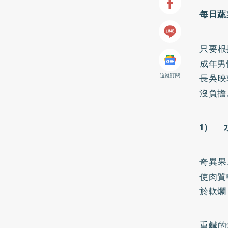
每日蔬
只要根
成年男
追蹤訂閱
長吳映
沒負擔
1） 
奇異果
使肉質
於軟爛
重鹹的