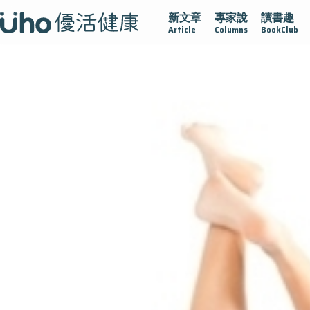
新文章
專家說
讀書趣
疫情保衛戰
再生醫學
愛的未來視
認識攝護腺肥大
Article
Columns
BookClub