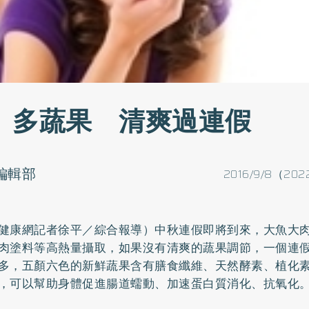
、多蔬果 清爽過連假
o編輯部
2016/9/8（202
健康網記者徐平／綜合報導）中秋連假即將到來，大魚大
肉塗料等高熱量攝取，如果沒有清爽的蔬果調節，一個連
多，五顏六色的新鮮蔬果含有
膳食纖維
、天然
酵素
、植化
，可以幫助身體促進腸道蠕動、加速蛋白質消化、抗氧化