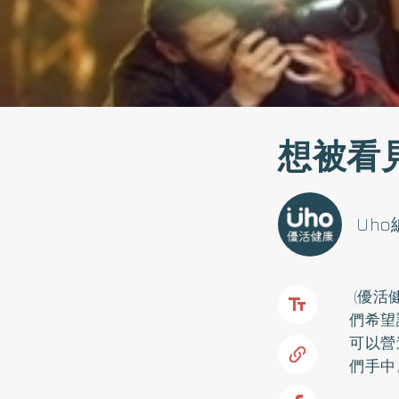
想被看
Uh
(優活
們希望
可以營
們手中