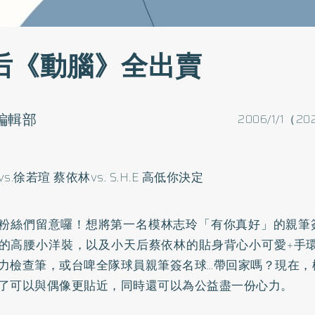
后《動腦》全出賣
o編輯部
2006/1/1（20
s.徐若瑄 蔡依林vs. S.H.E 高低你決定
粉絲們留意囉！想將第一名模林志玲「有你真好」的親筆
的高腰小洋裝，以及小天后蔡依林的貼身背心小可愛+手環、
力檢查筆，或台啤全隊球員親筆簽名球…帶回家嗎？現在，
了可以與偶像更貼近，同時還可以為公益盡一份心力。