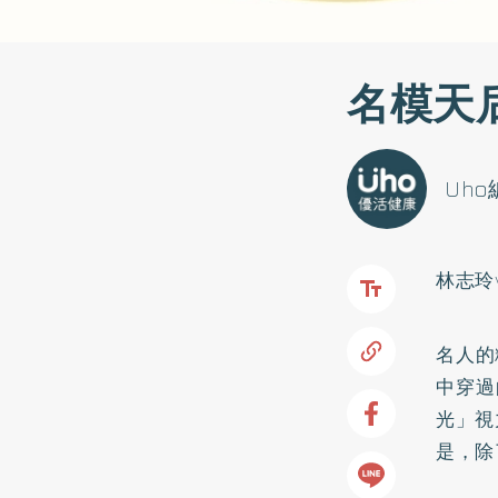
名模天
Uh
林志玲v
名人的
中穿過
光」視
是，除