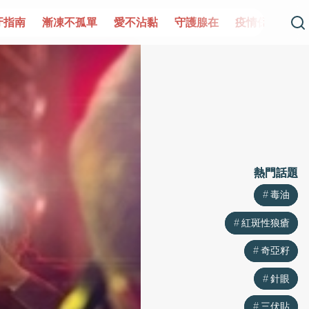
牙指南
漸凍不孤單
愛不沾黏
守護腺在
疫情保衛戰
熱門話題
熱門話題
毒油
毒油
紅斑性狼瘡
紅斑性狼瘡
奇亞籽
奇亞籽
針眼
針眼
三伏貼
三伏貼