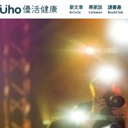
新文章
專家說
讀書趣
沾黏
守護腺在
疫情保衛戰
再生醫學
愛的未來視
Article
Columns
BookClub