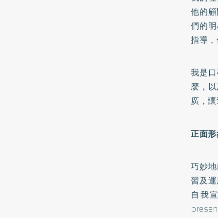
他的顧
們的明
指導，
我是口
麼，以
廣，讓
正面形
巧妙地
習及運
自我宣
pre