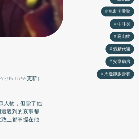
魚刺卡喉嚨
魚刺卡喉嚨
中耳炎
中耳炎
高山症
高山症
酒精代謝
酒精代謝
安寧病房
安寧病房
周邊靜脈營養
周邊靜脈營養
2/3/15 16:55更新）
眾人物，但除了他
們遭遇到的衰事都
大致上都掌握在他