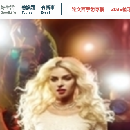
好生活
熱議題
有新事
認識攝護腺肥大
守護骨骼健康
達文西手術專欄
2025植
GoodLife
Topics
Event