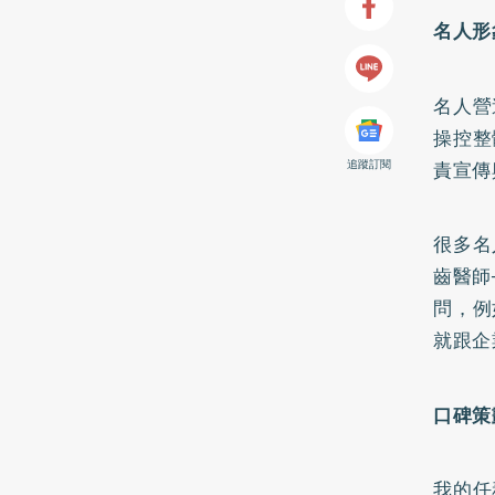
名人形
名人營
操控整
追蹤訂閱
責宣傳
很多名
齒醫師
問，例
就跟企
口碑策
我的任