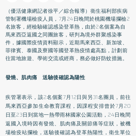
（優活健康網記者徐平／綜合報導）衛生福利部疾病
管制署機場檢疫人員，7月24日晚間於桃園機場攔檢2
名旅客，經檢驗確認感染登革熱，由於2名個案為自
馬來西亞返國之同團旅客，研判為境外群聚感染事
件，據國際疫情資料顯示，近期馬來西亞、新加坡、
菲律賓、泰國及寮國等國登革熱疫情處高點，計劃前
往當地旅遊、學術交流或經商，務必做好防蚊措施。
發燒、肌肉痛 送驗後確認為陽性
疾管署表示，該2名個案7月12日與另31名團員，前往
馬來西亞參加生命教育課程，因課程安排曾於7月20
日至23日到當地一熱帶雨林國家公園活動，24日晚間
返國入境時因有發燒、肌肉痛及關節痛等症狀，被機
場檢疫站攔檢，送驗後確認為登革熱陽性，衛生單位