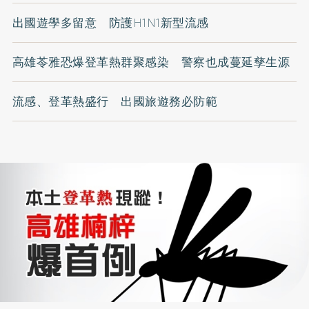
出國遊學多留意 防護H1N1新型流感
高雄苓雅恐爆登革熱群聚感染 警察也成蔓延孳生源
流感、登革熱盛行 出國旅遊務必防範