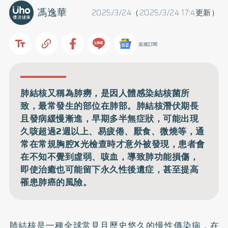
馮逸華
2025/3/24（2025/3/24 17:4更新）
追蹤訂閱
肺結核又稱為肺癆，是因人體感染結核菌所
致，最常發生的部位在肺部。肺結核潛伏期長
且發病緩慢漸進，早期多半無症狀，可能出現
久咳超過2週以上、易疲倦、厭食、微燒等，通
常在常規胸腔X光檢查時才意外被發現，患者會
在不知不覺到虛弱、咳血，導致肺功能損傷，
即使治癒也可能留下永久性後遺症，甚至提高
罹患肺癌的風險。
肺結核
是一種全球常見且歷史悠久的慢性傳染病，在