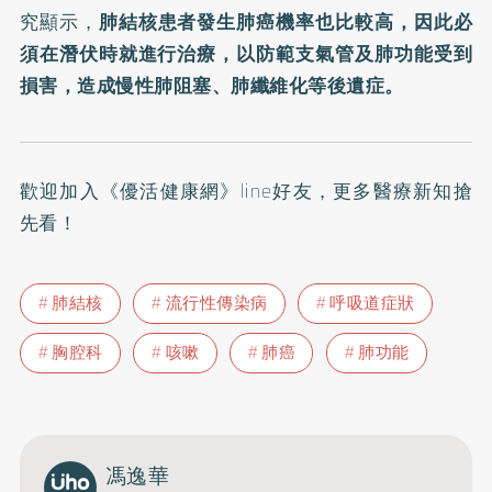
究顯示，
肺結核患者發生
肺癌
機率也比較高，因此必
須在潛伏時就進行治療，以防範支氣管及肺功能受到
損害，造成慢性肺阻塞、肺纖維化等後遺症。
歡迎加入
《優活健康網》line好友
，更多醫療新知搶
先看！
肺結核
流行性傳染病
呼吸道症狀
胸腔科
咳嗽
肺癌
肺功能
馮逸華