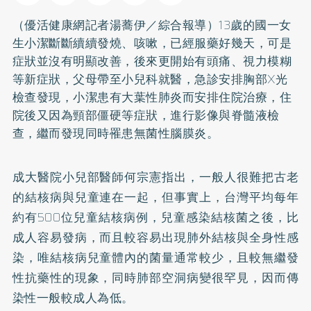
（優活健康網記者湯蕎伊／綜合報導）13歲的國一女
生小潔斷斷續續發燒、咳嗽，已經服藥好幾天，可是
症狀並沒有明顯改善，後來更開始有頭痛、視力模糊
等新症狀，父母帶至小兒科就醫，急診安排胸部X光
檢查發現，小潔患有大葉性肺炎而安排住院治療，住
院後又因為頸部僵硬等症狀，進行影像與脊髓液檢
查，繼而發現同時罹患無菌性腦膜炎。
成大醫院小兒部醫師何宗憲指出，一般人很難把古老
的結核病與兒童連在一起，但事實上，台灣平均每年
約有500位兒童結核病例，兒童感染結核菌之後，比
成人容易發病，而且較容易出現肺外結核與全身性感
染，唯結核病兒童體內的菌量通常較少，且較無繼發
性抗藥性的現象，同時肺部空洞病變很罕見，因而傳
染性一般較成人為低。