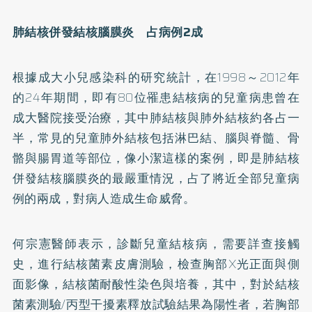
肺結核併發結核腦膜炎 占病例2成
根據成大小兒感染科的研究統計，在1998～2012年
的24年期間，即有80位罹患結核病的兒童病患曾在
成大醫院接受治療，其中肺結核與肺外結核約各占一
半，常見的兒童肺外結核包括淋巴結、腦與脊髓、骨
骼與腸胃道等部位，像小潔這樣的案例，即是肺結核
併發結核腦膜炎的最嚴重情況，占了將近全部兒童病
例的兩成，對病人造成生命威脅。
何宗憲醫師表示，診斷兒童結核病，需要詳查接觸
史，進行結核菌素皮膚測驗，檢查胸部X光正面與側
面影像，結核菌耐酸性染色與培養，其中，對於結核
菌素測驗/丙型干擾素釋放試驗結果為陽性者，若胸部