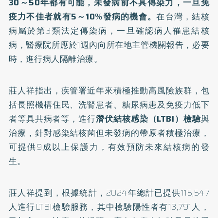
30～50年都有可能，未發病前不具傳染力，一旦免
疫力不佳者就有5～10%發病的機會。
在台灣，結核
病屬於第3類法定傳染病，一旦確認病人罹患結核
病，醫療院所應於1週內向所在地主管機關報告，必要
時，進行病人隔離治療。
莊人祥指出，疾管署近年來積極推動高風險族群，包
括長照機構住民、洗腎患者、糖尿病患及免疫力低下
者等具共病者等，進行
潛伏結核感染（LTBI）檢驗
與
治療，針對感染結核菌但未發病的帶原者積極治療，
可提供9成以上保護力，有效預防未來結核病的發
生。
莊人祥提到，根據統計，2024年總計已提供115,547
人進行LTBI檢驗服務，其中檢驗陽性者有13,791人，