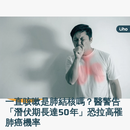
一直咳嗽是肺結核嗎？醫警告
「潛伏期長達50年」恐拉高罹
肺癌機率