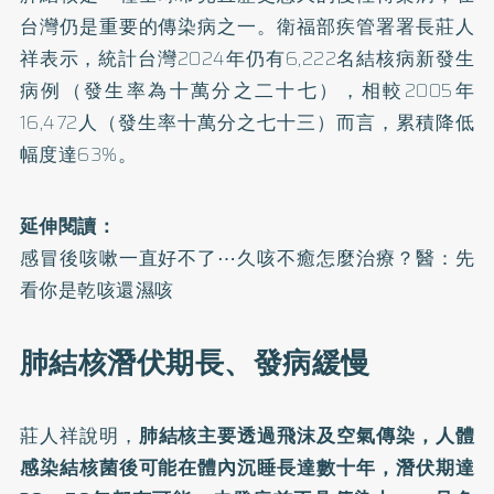
台灣仍是重要的傳染病之一。衛福部疾管署署長莊人
祥表示，統計台灣2024年仍有6,222名結核病新發生
病例（發生率為十萬分之二十七），相較2005年
16,472人（發生率十萬分之七十三）而言，累積降低
幅度達63%。
延伸閱讀：
感冒後咳嗽一直好不了⋯久咳不癒怎麼治療？醫：先
看你是乾咳還濕咳
肺結核潛伏期長、發病緩慢
莊人祥說明，
肺結核主要透過飛沫及空氣傳染，人體
感染結核菌後可能在體內沉睡長達數十年，潛伏期達