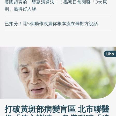
美國超夯的「雙贏溝通法」！揭密日常閒聊「3大原
則」贏得好人緣
已扣分！這5個動作洩漏你根本沒在聽對方說話
打破黃斑部病變盲區 北市聯醫