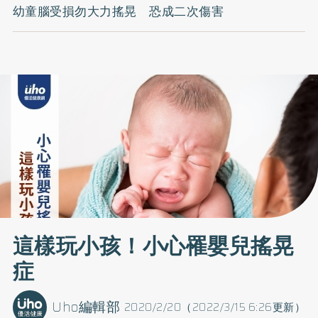
幼童腦受損勿大力搖晃 恐成二次傷害
這樣玩小孩！小心罹嬰兒搖晃
症
Uho編輯部
2020/2/20（2022/3/15 6:26更新）