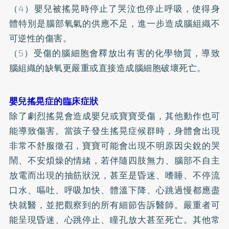
（4）嬰兒被搖晃時停止了哭泣也停止呼吸，使得身
體特別是腦部氧氣的供應不足，進一步造成腦組織不
可逆性的傷害。
（5）受傷的腦細胞會釋放出有害的化學物質，導致
腦組織的缺氧更嚴重或直接造成腦細胞破壞死亡。
嬰兒搖晃症的臨床症狀
除了劇烈搖晃會造成嬰兒或寶寶受傷，其他動作也可
能導致傷害。當孩子發生搖晃症候群時，身體會出現
非常不舒服徵召，寶寶可能會出現不明原因尖銳的哭
鬧、不安煩燥的情緒，若伴隨四肢無力、腦部不自主
放電而出現的抽筋狀況，甚至是昏迷、嗜睡、不停流
口水、嘔吐、呼吸加快、體溫下降、心跳過慢都應盡
快就醫，並把觀察到的所有細節告訴醫師。嚴重者可
能呈現昏迷、心跳停止、瞳孔放大甚至死亡。其他常