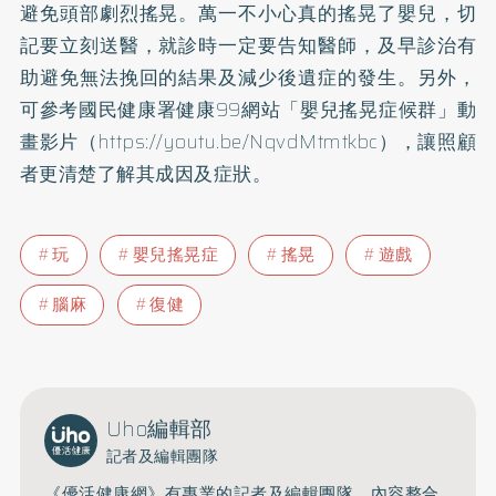
避免頭部劇烈搖晃。萬一不小心真的搖晃了嬰兒，切
記要立刻送醫，就診時一定要告知醫師，及早診治有
助避免無法挽回的結果及減少後遺症的發生。另外，
可參考國民健康署健康99網站「嬰兒搖晃症候群」動
畫影片（
https://youtu.be/NqvdMtmtkbc
），讓照顧
者更清楚了解其成因及症狀。
玩
嬰兒搖晃症
搖晃
遊戲
腦麻
復健
Uho編輯部
記者及編輯團隊
《優活健康網》有專業的記者及編輯團隊，內容整合