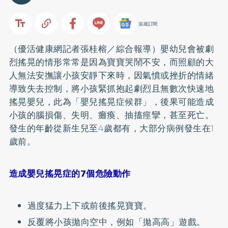
追蹤訂閱
（優活健康網記者張桂榕／綜合報導）嬰幼兒會被劇
烈搖晃的情形常常是因為寶寶哭鬧不安，而照顧的大
人無法安撫讓小孩安靜下來時，因氣憤或挫折的情緒
導致失去控制，將小孩緊抓抱起劇烈且無數次快速地
搖晃嬰兒，此為「嬰兒搖晃症候群」，後果可能造成
小孩的腦損傷、失明、癱瘓、抽搐痙攣，甚至死亡。
發生的年齡從新生兒至4歲都有，大部分病例發生在1
歲前。
造成嬰兒搖晃症的7個危險動作
過度猛力上下或前後搖晃寶寶。
反覆將小孩拋向空中，例如「拋高高」遊戲。