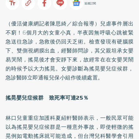
追蹤訂閱
（優活健康網記者陳思綺／綜合報導）兒虐事件層出
不窮！6個月大的女童小真，半夜因無呼吸心跳被緊
急送往急診，急救後仍回天乏術。檢查發現有硬腦膜
下、雙側視網膜出血，經醫師問診，其父親坦承女嬰
易哭鬧，搖晃後才會安靜下來，故經常在在女嬰哭鬧
的時候予以大力搖晃。女嬰診斷為搖晃嬰兒症候群，
急診醫師立即通報兒保小組作後續處置。
搖晃嬰兒症候群 致死率可達25％
林口兒童重症加護科夏紹軒醫師表示，一般民眾可能
以為搖晃嬰兒症候群是一種意外事故，即使輕微的搖
晃例如電動搖床就可能造成，但台灣兒科醫學會引用