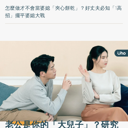
怎麼做才不會當婆媳「夾心餅乾」？好丈夫必知「1高
招」擺平婆媳大戰
老公是你的「大兒子」？研究