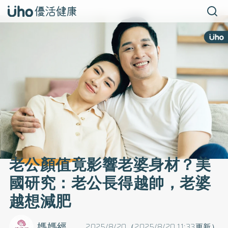
老公顏值竟影響老婆身材？美
國研究：老公長得越帥，老婆
越想減肥
媽媽經
2025/8/20（2025/8/20 11:33更新）