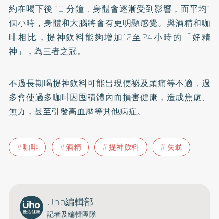
約在喝下後 10 分鐘，身體會逐漸受到影響，而平均1
個小時，身體和大腦將會有更明顯感覺。與酒精和咖
啡相比，提神飲料能夠增加12至24小時的「好精
神」，為三者之冠。
不過長期喝提神飲料可能出現
便祕
及頭痛等不適，過
多會使過多咖啡因囤積體內而損害健康，造成焦慮、
無力，甚至引發
高血壓
等其他病症。
咖啡
酒精
提神飲料
失眠
Uho編輯部
記者及編輯團隊