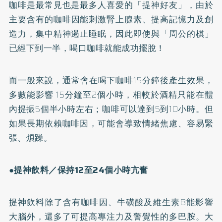
咖啡是最常見也是最多人喜愛的「提神好友」，由於
主要含有的
咖啡因
能刺激腎上腺素、提高記憶力及創
造力，集中精神遏止睡眠，因此即使與「周公的棋」
已經下到一半，喝口咖啡就能成功擺脫！
而一般來說，通常會在喝下咖啡15分鐘後產生效果，
多數能影響 15分鐘至2個小時，相較於酒精只能在體
內提振5個半小時左右；咖啡可以達到5到10小時。但
如果長期依賴咖啡因，可能會導致情緒焦慮、容易緊
張、煩躁。
●提神飲料／保持12至24個小時亢奮
提神飲料除了含有咖啡因、牛磺酸及維生素B能影響
大腦外，還多了可提高專注力及警覺性的多巴胺。大