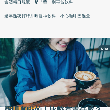
含酒精口服液 是「藥」別再當飲料
過年熬夜打牌別喝提神飲料 小心咖啡因過量
愛喝咖啡的人比較有責任感？