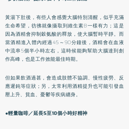
黃湯下肚後，有些人會感覺大腦特別清醒，似乎充滿
生命希望，彷彿就像攝取到維生素B一樣有力；這是
因為酒精會抑制穀氨酸的釋放，使大腦暫時平靜。而
當酒精進入體內經過45～90分鐘後，酒精會在血液
中流串5個半小時左右，這時候能夠幫助大腦達到創
作高峰，也是工作效能最佳時期。
但如果飲酒過甚，會造成肢體不協調、慢性疲勞、反
應遲鈍等症狀；另，太常利用酒精提升也可能引發血
壓上升、貧血、憂鬱等疾病纏身。
●輕量咖啡／延長5至10個小時好精神