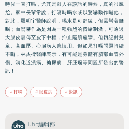
時候一直打嗝，尤其是跟人在談話的時候，真的很尷
尬。家中長輩常說，打嗝時喝水或以驚嚇動作嚇他，
對此，羅明宇醫師說明，喝水是可舒緩，但需彎著腰
喝；而驚嚇作為是因為一種強烈的情緒刺激，可通過
大腦皮層傳至皮下中樞，抑止隔肌痙攣。但切記對兒
童、
高血壓
、心臟病人應慎用。但如果打嗝問題持續
不斷，林杰樑醫師表示，有可能是身體有腦部血管外
傷、消化道潰瘍、
糖尿病
、肝腫瘤等問題所發出的警
訊！
打嗝
眼皮跳
緊訊
Uho編輯部