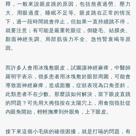
釋，一般來說眼皮跳的原因，包括熬夜過勞、壓力
大、用眼過度、睡眠不足等。眼皮跳在正常的情況
下，過一段時間就會停止，但如果一直持續跳不停，
就要注意；有可能是嚴重
乾眼症
，倒睫毛、結膜炎、
顏面神經失調、局部肌張力不全、急性腎衰竭等原
因。
而許多人會用冰塊敷眼皮，試圖讓神經麻痺，中醫師
羅明宇表示，很多患者用冰塊敷於眼部周圍，可能會
導致面神經麻痺，造成
面癱
，症狀表現為口角歪斜，
此類患者不在少數。那麼該如何解決，當下眼皮直跳
的問題？可先用大拇指按在太陽穴上，用食指指肚從
內眼角開始，輕輕撫摩到外眼角，上下眼皮。
接下來這個小毛病的確很困擾，就是打嗝的問題，有