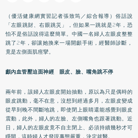
（優活健康網實習記者張致筠／綜合報導）俗話說
「左眼跳財、右眼跳災」，但如果一跳就是2年，恐
怕不是俗話說得這麼簡單。中國一名婦人左眼皮整整
跳了2年，卻讓她換來一場開顱手術，經醫師診斷，
竟是左側面肌痙攣。
顱內血管壓迫面神經 眼皮、臉、嘴角跳不停
兩年前，該婦人左眼皮開始抽動，原以為只是偶時的
眼皮跳動，毫不在意，沒想到經過多月，左眼皮變成
從早到晚不間斷地跳，即使閉上眼睛還能感覺到眼皮
震動，此外，婦人的左臉、左側嘴角也跟著跳動。近
日，婦人的左眼皮竟不自主閉上、必須持續幾秒才可
睜開，這時婦人才發現事態嚴重，決定就醫。