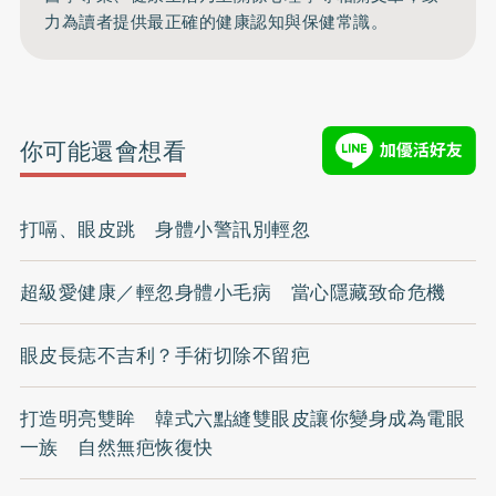
力為讀者提供最正確的健康認知與保健常識。
你可能還會想看
打嗝、眼皮跳 身體小警訊別輕忽
超級愛健康／輕忽身體小毛病 當心隱藏致命危機
眼皮長痣不吉利？手術切除不留疤
打造明亮雙眸 韓式六點縫雙眼皮讓你變身成為電眼
一族 自然無疤恢復快