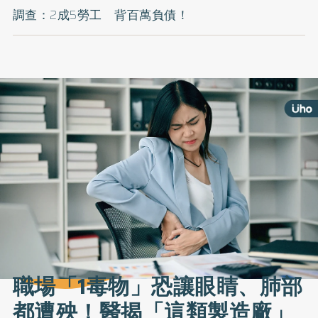
調查：2成5勞工 背百萬負債！
職場「1毒物」恐讓眼睛、肺部
都遭殃！醫揭「這類製造廠」