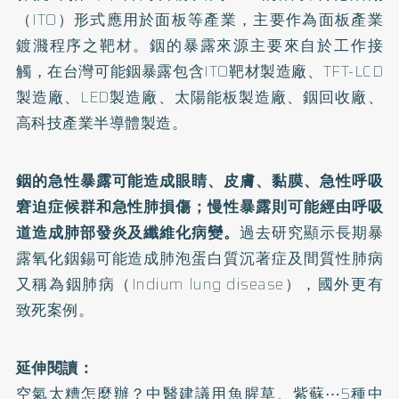
（ITO）形式應用於面板等產業，主要作為面板產業
鍍濺程序之靶材。銦的暴露來源主要來自於工作接
觸，在台灣可能銦暴露包含ITO靶材製造廠、TFT-LCD
製造廠、LED製造廠、太陽能板製造廠、銦回收廠、
高科技產業半導體製造。
銦的急性暴露可能造成眼睛、皮膚、黏膜、急性呼吸
窘迫症候群和急性肺損傷；慢性暴露則可能經由呼吸
道造成肺部發炎及纖維化病變。
過去研究顯示長期暴
露氧化銦錫可能造成肺泡蛋白質沉著症及間質性肺病
又稱為銦肺病（Indium lung disease），國外更有
致死案例。
延伸閱讀：
空氣太糟怎麼辦？中醫建議用魚腥草、紫蘇⋯5種中