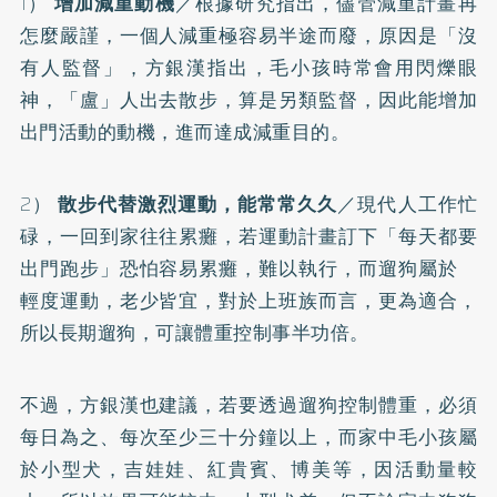
1）
增加減重動機
／根據研究指出，儘管減重計畫再
怎麼嚴謹，一個人減重極容易半途而廢，原因是「沒
有人監督」，方銀漢指出，毛小孩時常會用閃爍眼
神，「盧」人出去散步，算是另類監督，因此能增加
出門活動的動機，進而達成減重目的。
2）
散步代替激烈運動，能常常久久
／現代人工作忙
碌，一回到家往往累癱，若運動計畫訂下「每天都要
出門跑步」恐怕容易累癱，難以執行，而遛狗屬於
輕度運動，老少皆宜，對於上班族而言，更為適合，
所以長期遛狗，可讓體重控制事半功倍。
不過，方銀漢也建議，若要透過遛狗控制體重，必須
每日為之、每次至少三十分鐘以上，而家中毛小孩屬
於小型犬，吉娃娃、紅貴賓、博美等，因活動量較