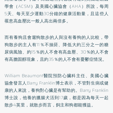
學會（ACSM）及美國心臟協會（AHA）所說，每周
5天、每天至少運動30分鐘的健康活動量，且這些人
罹患高血壓比一般人高出兩倍多。
而有養狗且會遛狗散步的人與沒有養狗的人比較，帶
狗散步的主人有11％不抽菸、降低大約三分之一的
糖
尿病
風險、約15％的人不會有高血壓、30％的人不會
有高膽固醇現象，且約35％的人不會有
憂鬱症
情況。
William Beaumont醫院預防心臟科主任、美國心臟
協會發言人Barry Franklin博士表示，不管對生病或健
康的人來說，養狗對心臟是有幫助的。Barry Franklin
博士說，他養的臘腸犬活到17歲，都是因為每天一起
散步4英里，就散步而言，飼主和狗都能獲益。