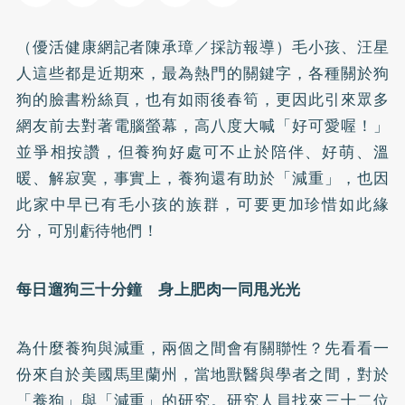
（優活健康網記者陳承璋／採訪報導）毛小孩、汪星
人這些都是近期來，最為熱門的關鍵字，各種關於狗
狗的臉書粉絲頁，也有如雨後春筍，更因此引來眾多
網友前去對著電腦螢幕，高八度大喊「好可愛喔！」
並爭相按讚，但養狗好處可不止於陪伴、好萌、溫
暖、解寂寞，事實上，養狗還有助於「減重」，也因
此家中早已有毛小孩的族群，可要更加珍惜如此緣
分，可別虧待牠們！
每日遛狗三十分鐘 身上肥肉一同甩光光
為什麼養狗與減重，兩個之間會有關聯性？先看看一
份來自於美國馬里蘭州，當地獸醫與學者之間，對於
「養狗」與「減重」的研究。研究人員找來三十二位