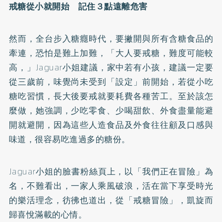
戒糖從小就開始 記住３點遠離危害
然而，全台步入糖癮時代，要撇開與所有含糖食品的
牽連，恐怕是難上加難，「大人要戒糖，難度可能較
高，」Jaguar小姐建議，家中若有小孩，建議一定要
從三歲前，味覺尚未受到「設定」前開始，若從小吃
糖吃習慣，長大後要戒就要耗費各種苦工。至於該怎
麼做，她強調，少吃零食、少喝甜飲、外食盡量能避
開就避開，因為這些人造食品及外食往往顧及口感與
味道，很容易吃進過多的糖份。
Jaguar小姐的臉書粉絲頁上，以「我們正在冒險」為
名，不難看出，一家人乘風破浪，活在當下享受時光
的樂活理念，彷彿也道出，從「戒糖冒險」，凱旋而
歸喜悅滿載的心情。