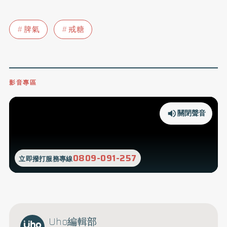
脾氣
戒糖
影音專區
關閉聲音
0809-091-257
立即撥打服務專線
Uho編輯部