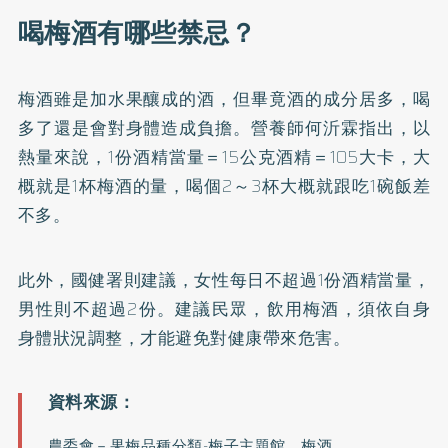
喝梅酒有哪些禁忌？
梅酒雖是加水果釀成的酒，但畢竟酒的成分居多，喝
多了還是會對身體造成負擔。營養師何沂霖
指出
，以
熱量來說，1份酒精當量＝15公克酒精＝105大卡，大
概就是1杯梅酒的量，喝個2～3杯大概就跟吃1碗飯差
不多。
此外，國健署則建議，女性每日不超過1份酒精當量，
男性則不超過2份。建議民眾，飲用梅酒，須依自身
身體狀況調整，才能避免對健康帶來危害。
農委會－
果梅品種分類-梅子主題館
、
梅酒