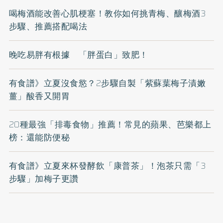
喝梅酒能改善心肌梗塞！教你如何挑青梅、釀梅酒3
步驟、推薦搭配喝法
晚吃易胖有根據 「胖蛋白」致肥！
有食譜》立夏沒食慾？2步驟自製「紫蘇葉梅子漬嫩
薑」酸香又開胃
20種最強「排毒食物」推薦！常見的蘋果、芭樂都上
榜：還能防便秘
有食譜》立夏來杯發酵飲「康普茶」！泡茶只需「3
步驟」加梅子更讚