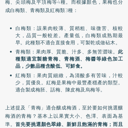
梅、尖頭梅及平頂梅等4種。而根據顏色，果梅也分
成白梅類、青梅類及紅梅類3種：
白梅類：該果肉較薄、質稍粗、味微苦、核較
大，品質一般較差。產量低，白梅類成熟期最
早。此種類不適合直接食用，可製乾或做砧木。
青梅類：果肉厚、質脆、汁多、多無苦澀味。
此
種類適宜製糖青梅、青梅酒、梅醬等綠色加工
品，少數品種含酸低、可鮮食。
紅梅類：果肉質細緻，為清酸多有苦味，汁較
少，質優良。紅梅是果梅中最豐產穩產的類型。
適合製成梅胚、話梅、陳皮梅及烏梅等。
上述提及「青梅」適合釀成梅酒，至於要如何挑選釀
梅酒的青梅？基本上以果實大小、色澤、表面為基
準。
首先要挑選顏色翠綠、新鮮且飽滿的青梅；而且