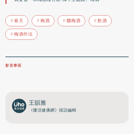
春天
梅酒
釀梅酒
飲酒
梅酒作法
影音專區
0809-091-257
立即撥打服務專線
開啟聲音
王韻雅
《優活健康網》採訪編輯