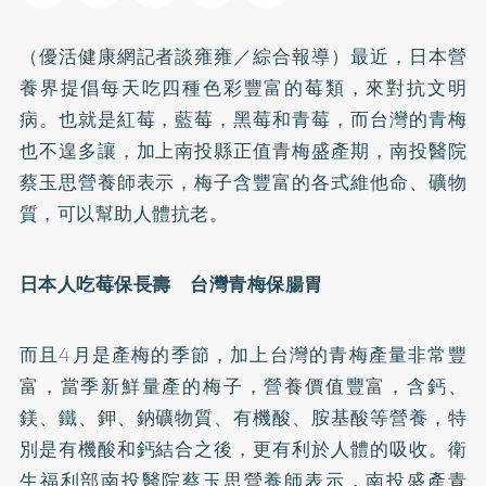
（優活健康網記者談雍雍／綜合報導）最近，日本營
養界提倡每天吃四種色彩豐富的莓類，來對抗文明
病。也就是紅莓，藍莓，黑莓和青莓，而台灣的青梅
也不遑多讓，加上南投縣正值青梅盛產期，南投醫院
蔡玉思營養師表示，梅子含豐富的各式維他命、礦物
質，可以幫助人體抗老。
日本人吃莓保長壽 台灣青梅保腸胃
而且4月是產梅的季節，加上台灣的青梅產量非常豐
富，當季新鮮量產的梅子，營養價值豐富，含
鈣
、
鎂、鐵、鉀、鈉礦物質、有機酸、胺基酸等營養，特
別是有機酸和鈣結合之後，更有利於人體的吸收。衛
生福利部南投醫院蔡玉思營養師表示，南投盛產青