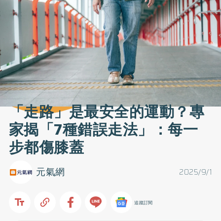
「走路」是最安全的運動？專
家揭「7種錯誤走法」：每一
步都傷膝蓋
元氣網
2025/9/1
追蹤訂閱