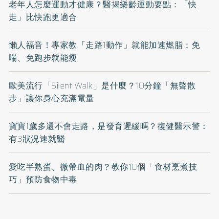
老年人怎麼運動才健康？醫揭樂齡運動要點：「快
走」比快跑更適合
懶人福音！專家教「走路1動作」就能加速燃脂：免
喘、免跑步就能瘦
歐美流行「Silent Walk」是什麼？10分鐘「無聲散
步」讓你身心充滿電量
寶寶1歲多還不會走路，是發育遲緩嗎？復健醫示警：
有3狀況速就醫
愛吃半熟蛋、微帶血的肉？教你10個「食材烹煮技
巧」預防食物中毒