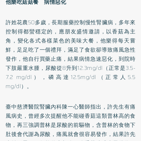
他樂吃菇菇餐 病情惡化
許姓花農50多歲，長期服藥控制慢性
腎臟病
，多年來
控制得都蠻穩定的，應朋友盛情邀請，以香菇為主
角，變化各式各樣菜色的美味大餐，他樂得每天嘗
鮮，足足吃了一個禮拜，滿足了食欲卻導致痛風急性
發作，他自行買藥止痛，結果病情急速惡化，到院時
下肢嚴重水腫，尿酸從8升到12.3mg/dl（正常是3.5-
7.2 mg/dl），磷高達12.5mg/dl（正常人5.5
mg/dl）。
臺中慈濟醫院腎臟內科陳一心醫師指出，許先生有痛
風病史，曾經多次提醒他不能碰香菇這類普林高的食
物，再三強調普林是尿酸的前驅物，含普林的食物下
肚後會代謝為尿酸，痛風就會很容易發作，結果許先