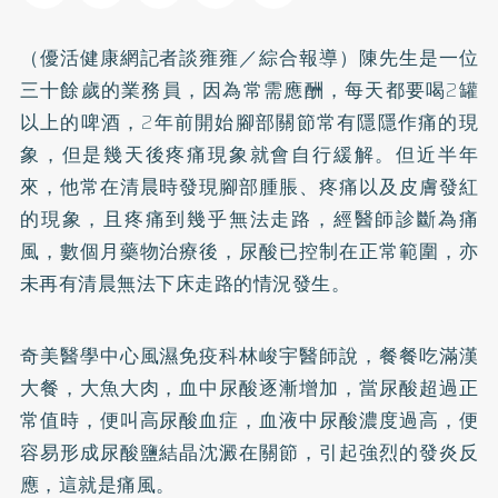
（優活健康網記者談雍雍／綜合報導）陳先生是一位
三十餘歲的業務員，因為常需應酬，每天都要喝2罐
以上的啤酒，2年前開始腳部關節常有隱隱作痛的現
象，但是幾天後疼痛現象就會自行緩解。但近半年
來，他常在清晨時發現腳部腫脹、疼痛以及皮膚發紅
的現象，且疼痛到幾乎無法走路，經醫師診斷為痛
風，數個月藥物治療後，尿酸已控制在正常範圍，亦
未再有清晨無法下床走路的情況發生。
奇美醫學中心風濕免疫科林峻宇醫師說，餐餐吃滿漢
大餐，大魚大肉，血中尿酸逐漸增加，當尿酸超過正
常值時，便叫高尿酸血症，血液中尿酸濃度過高，便
容易形成尿酸鹽結晶沈澱在關節，引起強烈的發炎反
應，這就是痛風。