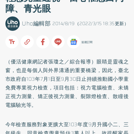
障、青光眼
Uho編輯部
2014/8/19（2022/3/15 18:35更新）
追蹤訂閱
（優活健康網記者張瓊之／綜合報導）眼睛是靈魂之
窗，也是每個人與外界溝通的重要橋梁，因此，臺北
市政府自103年7月1日至9月30日止持續推動國小學童
免費專業視力檢查，項目包括：視力電腦檢查、未
矯
正
視力測量、矯正後視力測量、裂隙燈檢查、散瞳後
電腦驗光等。
今年檢查服務對象更擴大至103年度9月升國小二、三
年級生，同意檢查學童預估3萬人以上，故提醒家長