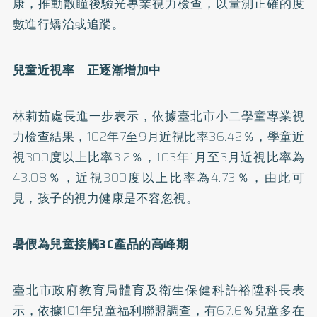
康，推動散瞳後驗光專業視力檢查，以量測正確的度
數進行矯治或追蹤。
兒童近視率 正逐漸增加中
林莉茹處長進一步表示，依據臺北市小二學童專業視
力檢查結果，102年7至9月近視比率36.42％，學童近
視300度以上比率3.2％，103年1月至3月近視比率為
43.08％，近視300度以上比率為4.73％，由此可
見，孩子的視力健康是不容忽視。
暑假為兒童接觸3C產品的高峰期
臺北市政府教育局體育及衛生保健科許裕陞科長表
示，依據101年兒童福利聯盟調查，有67.6％兒童多在