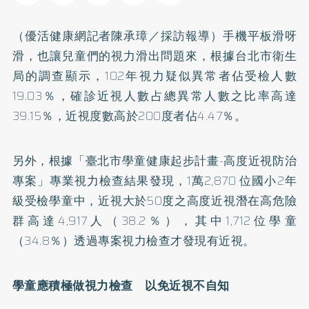
（優活健康網記者陳承璋／採訪報導）手機平板滑呀
滑，也讓兒童們的視力滑出問題來，根據台北市衛生
局的調查顯示，102年視力疑似異常者佔受檢人數
19.03％，確診近視人數占總異常人數之比率高達
39.15％，近視度數高於200度者佔4.47％。
另外，根據「臺北市學童健康起步計畫-高度近視防治
專案」專業視力檢查結果發現，1萬2,870 位國小2年
級受檢學童中，近視大於50度之高度近視潛在高危險
群高達4,917人（38.2％），其中1,712位學童
（34.8％）透過專案視力檢查才發現有近視。
學童應積極做視力檢查 以免近視不自知