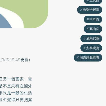
三伏貼
三伏貼
魚刺卡喉嚨
魚刺卡喉嚨
中耳炎
中耳炎
高山症
高山症
酒精代謝
酒精代謝
安寧病房
安寧病房
周邊靜脈營養
周邊靜脈營養
2/3/15 18:48更新）
怪另一個國家，責
是不是只有在國外
果只是一般的生活
甚至覺得只要把握