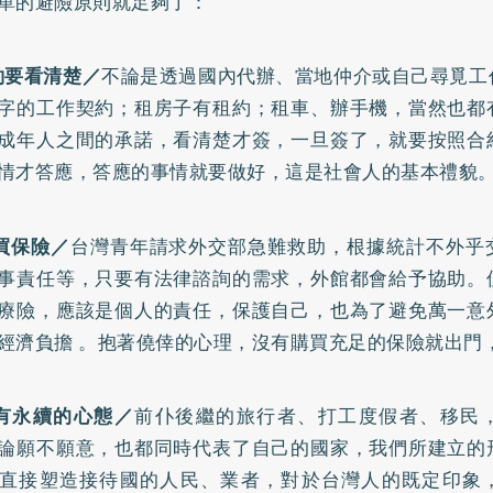
單的避險原則就足夠了：
約要看清楚／
不論是透過國內代辦、當地仲介或自己尋覓工
字的工作契約；租房子有租約；租車、辦手機，當然也都
成年人之間的承諾，看清楚才簽，一旦簽了，就要按照合
情才答應，答應的事情就要做好，這是社會人的基本禮貌
買保險／
台灣青年請求外交部急難救助，根據統計不外乎
事責任等，只要有法律諮詢的需求，外館都會給予協助。
療險，應該是個人的責任，保護自己，也為了避免萬一意
經濟負擔 。抱著僥倖的心理，沒有購買充足的保險就出門
有永續的心態／
前仆後繼的旅行者、打工度假者、移民
論願不願意，也都同時代表了自己的國家，我們所建立的
直接塑造接待國的人民、業者，對於台灣人的既定印象