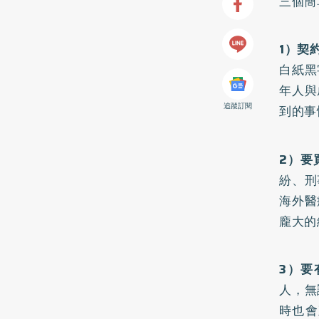
三個簡
1）契
白紙黑
年人與
追蹤訂閱
到的事
2）要
紛、刑
海外醫
龐大的
3）要
人，無
時也會