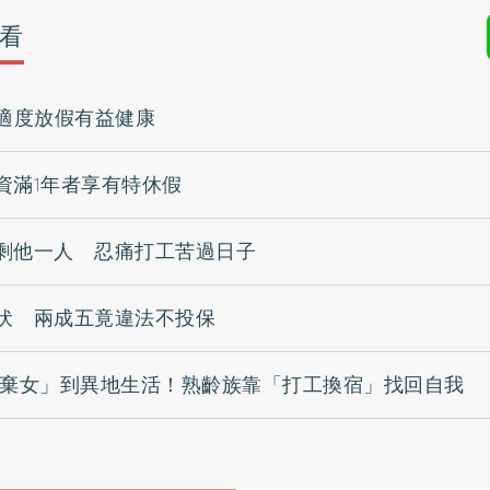
看
 適度放假有益健康
資滿1年者享有特休假
剩他一人 忍痛打工苦過日子
伏 兩成五竟違法不投保
夫棄女」到異地生活！熟齡族靠「打工換宿」找回自我