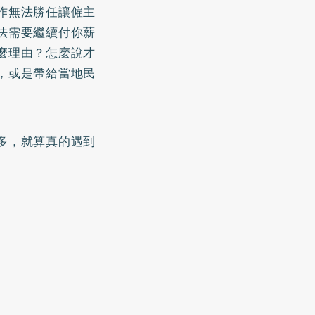
作無法勝任讓僱主
法需要繼續付你薪
麼理由？怎麼說才
，或是帶給當地民
多，就算真的遇到