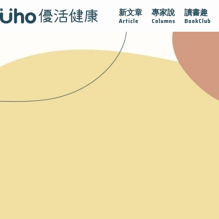
新文章
專家說
讀書趣
腺在
疫情保衛戰
再生醫學
愛的未來視
認識攝護腺肥
Article
Columns
BookClub