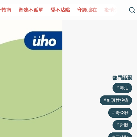
不孤單
愛不沾黏
守護腺在
疫情保衛戰
再生醫學
熱門話題
熱門話題
毒油
毒油
紅斑性狼瘡
紅斑性狼瘡
奇亞籽
奇亞籽
針眼
針眼