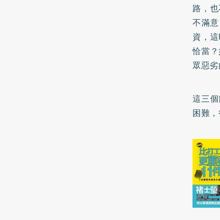
路，也
不滿意
資，這
恰當？
眾惡劣
這三個
困難，