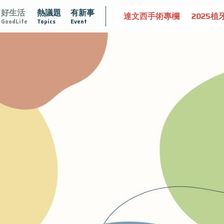
好生活
熱議題
有新事
大
守護骨骼健康
達文西手術專欄
2025植牙指南
漸凍
GoodLife
Topics
Event