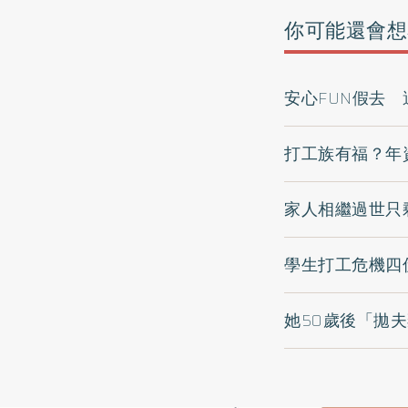
你可能還會想
安心FUN假去
打工族有福？年
家人相繼過世只
學生打工危機四
她50歲後「拋