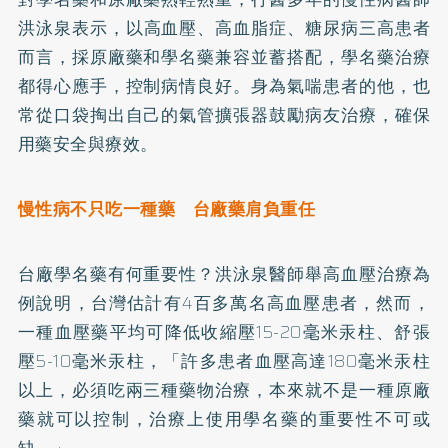
洪泳泉表示，以
高血壓
、
高血脂
症、
糖尿病
三高患者
而言，採原廠藥和學名藥兼容並蓄搭配，學名藥治療
都得心應手，控制病情良好。身為
氣喘
患者的他，也
常從口袋掏出自己的氣管擴張器鼓勵病友治療，確保
用藥安全與療效。
慢性病不只吃一種藥 台廠藥肩負重任
台廠學名藥有何重要性？洪泳泉醫師舉高血壓治療為
例說明，台灣估計有4百多萬名高血壓患者，然而，
一種血壓藥平均可降低收縮壓15-20毫米汞柱、舒張
壓5-10毫米汞柱，「許多患者血壓高達180毫米汞柱
以上，必須吃兩三種藥物治療，本來就不是一種原廠
藥就可以控制，治療上使用學名藥的重要性不可或