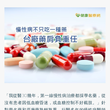
「我從醫30幾年，第一線慢性病治療都採學名藥，從
沒有患者因低血糖昏迷，或血糖控制不好截肢。」針
對學名藥和原廠藥熟輕熟重，行醫多年的慢性病醫師