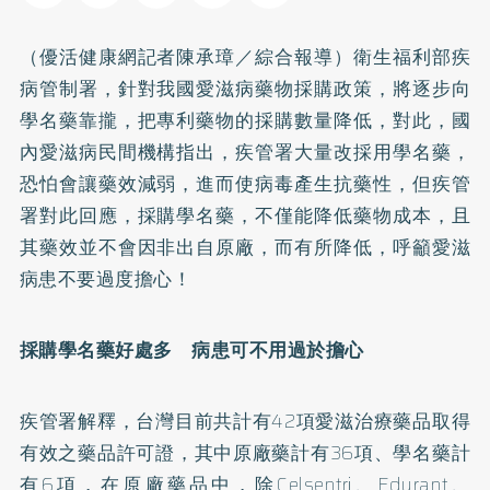
（優活健康網記者陳承璋／綜合報導）衛生福利部疾
病管制署，針對我國愛滋病藥物採購政策，將逐步向
學名藥靠攏，把專利藥物的採購數量降低，對此，國
內愛滋病民間機構指出，疾管署大量改採用學名藥，
恐怕會讓藥效減弱，進而使病毒產生抗藥性，但疾管
署對此回應，採購學名藥，不僅能降低藥物成本，且
其藥效並不會因非出自原廠，而有所降低，呼籲愛滋
病患不要過度擔心！
採購學名藥好處多 病患可不用過於擔心
疾管署解釋，台灣目前共計有42項愛滋治療藥品取得
有效之藥品許可證，其中原廠藥計有36項、學名藥計
有6項，在原廠藥品中，除Celsentri、Edurant、