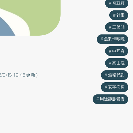
奇亞籽
奇亞籽
針眼
針眼
三伏貼
三伏貼
魚刺卡喉嚨
魚刺卡喉嚨
中耳炎
中耳炎
高山症
高山症
2/3/15 19:46更新）
酒精代謝
酒精代謝
安寧病房
安寧病房
周邊靜脈營養
周邊靜脈營養