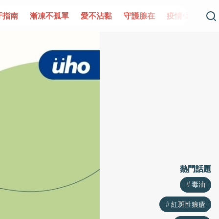
牙指南
漸凍不孤單
愛不沾黏
守護腺在
疫情保衛戰
熱門話題
熱門話題
毒油
毒油
紅斑性狼瘡
紅斑性狼瘡