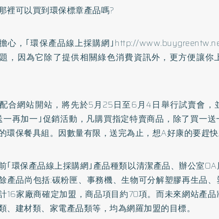
那裡可以買到環保標章產品嗎?
心，｢環保產品線上採購網｣
http://www.buygreentw.n
題，因為它除了提供相關綠色消費資訊外，更方便讓你
網站開站，將先於5月25日至6月4日舉行試賣會，
送一再加一｣促銷活動，凡購買指定特賣商品，除了買一送
的環保餐具組。因數量有限，送完為止，想A好康的要趕快
環保產品線上採購網｣產品種類以清潔產品、辦公室OA
餘產品尚包括:碳粉匣、事務機、生物可分解塑膠再生品、
計16家廠商確定加盟，商品項目約70項。而未來網站產
類、建材類、家電產品類等，均為網羅加盟的目標。