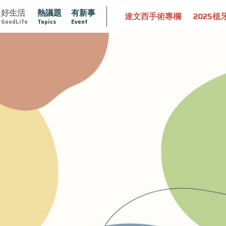
好生活
熱議題
有新事
認識攝護腺肥大
守護骨骼健康
達文西手術專欄
2025植
GoodLife
Topics
Event