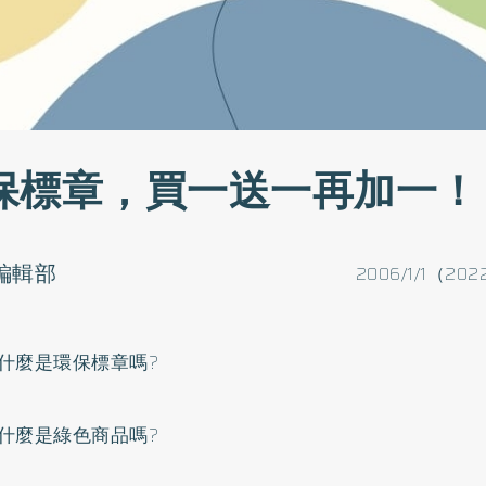
保標章，買一送一再加一！
o編輯部
2006/1/1（202
什麼是環保標章嗎?
什麼是綠色商品嗎?