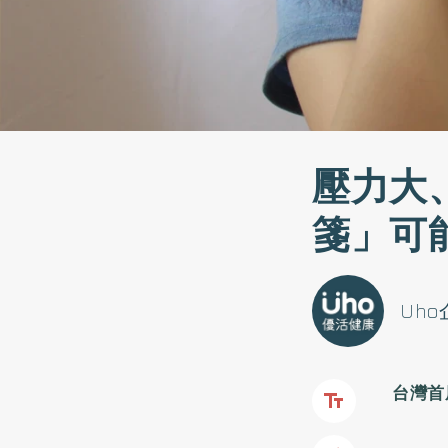
壓力大
箋」可
Uh
台灣首