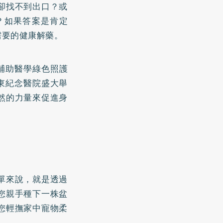
卻找不到出口？或
？如果答案是肯定
需要的健康解藥。
 輔助醫學綠色照護
亞東紀念醫院盛大舉
然的力量來促進身
單來說，就是透過
您親手種下一株盆
您輕撫家中寵物柔
？