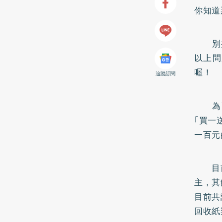
你知道
別擔
以上問
喔！
追蹤訂閱
為配合
｢買一
一百元
目前｢
主，其
目前共
回收紙