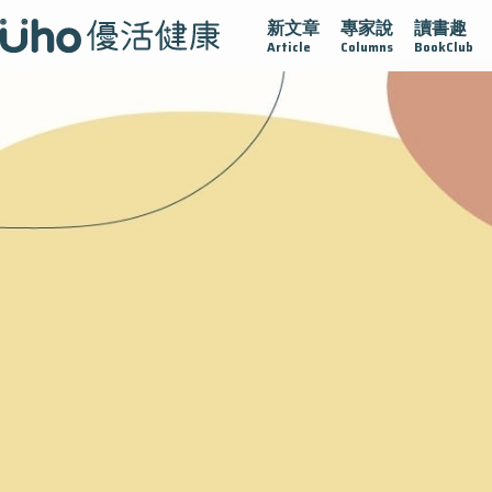
新文章
專家說
讀書趣
沾黏
守護腺在
疫情保衛戰
再生醫學
愛的未來視
Article
Columns
BookClub