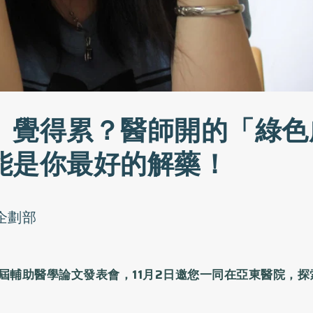
、覺得累？醫師開的「綠色
能是你最好的解藥！
o企劃部
屆輔助醫學論文發表會，11
月2
日邀您一同在亞東醫院，探