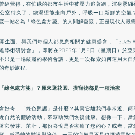
曾經覺得，在忙碌的都市生活中被壓力追著跑，渾身緊繃
公室待久了，總渴望能走向戶外，呼吸一口新鮮的空氣
麼一帖名為「綠色處方箋」的人間解憂籤，正是現代人最
開生面、與我們每個人都息息相關的健康盛會，「2025
進學術研討會」，即將在2025年11月2日（星期日）於
不只是一場嚴肅的學術會議，更是一次探索如何運用大自
的奇妙旅程。
「綠色處方箋」？原來逛花園、摸寵物都是一種治療
會好奇，「綠色照護」是什麼？其實它離我們非常近。簡
近自然的體驗活動，來幫助我們恢復健康。想像一下，當
著它發芽、茁壯，那份喜悅是否療癒了您的心？或者，當
髮，感受牠的體溫與陪伴，一天的疲憊是不是也煙消雲散