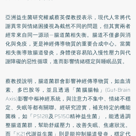
亞洲益生菌研究權威蔡英傑教授表示，現代人常將代
謝異常與情緒困擾視為截然不同的問題，但其實兩者
經常來自同一源頭—腸道菌相失衡。腸道不僅參與消
化與免疫，更是神經傳導物質的重要合成中心。當菌
相失衡導致腸道發炎，身體便容易陷入慢性壓力與代
謝障礙的惡性循環，進而影響情緒穩定與睡眠品質。
蔡教授說明，腸道菌群會影響神經傳導物質，如血清
素、多巴胺等，並且透過「菌腦腸軸」(Gut-Brain
Axis)影響中樞神經系統，與注意力不集中、情緒不穩
定、失眠等都有關聯。經研究證實，補充特定的機能
菌株，如「PS128及PS150精神益生菌」，能透過調
整腸道菌群，幫助舒緩壓力，改善失眠、焦慮狀況。
而「K21代謝益生菌」則是能抑制腸道發炎，穩定代