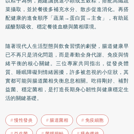
以粽子為例，她建議挑選小顆或五穀粽，搭配高纖蔬
菜攝取，並於餐後多補充水分、散步促進消化。再搭
配健康的進食順序「蔬菜→蛋白質→主食」，有助延
緩醣類吸收、穩定餐後血糖與菌相環境。
隨著現代人生活型態與飲食習慣的劇變，腸道健康早
已不再只是消化問題，而是牽動全身代謝、免疫與情
緒平衡的核心關鍵。三位專家共同指出，從發炎體
質、睡眠障礙到情緒困擾，許多被忽視的小症狀，其
實都可能與腸道菌相失衡息息相關。吃得剛好、補對
益菌、穩定菌相，是打造長期身心韌性與健康穩定生
活的關鍵基礎。
慢性發炎
腸道菌相
免疫細胞
益生菌
菌腦腸軸
膳食纖維