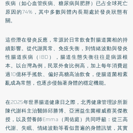
疾病（如心血管疾病、糖尿病與肥胖）已占全球死亡
原因的74%，其中多數與體內長期處於發炎狀態有
關。
這些潛在發炎反應，常源於日常飲食對腸道菌相的持
續影響。從代謝異常、免疫失衡，到情緒波動與發炎
性腸道疾病（IBD），腸道生態失衡往往是病源根
本。以台灣為例，民眾外食比例高，加上每年消費超
過10億杯手搖飲、偏好高糖高油飲食，使腸道菌相紊
亂成為常態，也逐步侵蝕著身體的穩定機能。
在2025年世界腸道健康日之際，北秀健康管理診所新
陳代謝科主治醫師邱勝博、亞洲益生菌權威蔡英傑教
授，以及營養師Emma（周佑庭）共同呼籲：從三高
代謝、失眠、情緒波動等看似普遍的身體訊號，其實