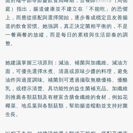
面對端午節等節慶飲食高峰期，營養師Emma（周佑
庭）指出，腸道健康並不建立在「不能吃」的恐懼
上，而應從搭配與選擇開始，逐步養成穩定且友善腸
道的飲食習慣。她強調，真正決定菌相平衡的，不是
一餐兩餐的放縱，而是每日的累積與生活節奏的調
整。
她建議掌握三項原則：減油、補菌與加纖維。減油方
面，可優先選擇水煮、清蒸或原味少醬的料理，避免
油炸與過度調味。補菌則可透過攝取無糖優格、優酪
乳，或標示清楚、具功能性的益生菌補充品。加纖維
則推薦各類菇類及有梗富含膳食纖維的食材，例如花
椰菜、地瓜葉與各類菇類，幫助腸道蠕動並支持好菌
生長。