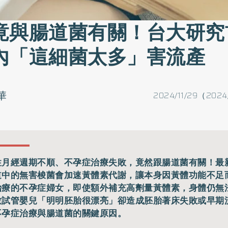
竟與腸道菌有關！台大研究
內「這細菌太多」害流產
華
2024/11/29（2024
性月經週期不順、不孕症治療失敗，竟然跟腸道菌有關！最
道中的無害梭菌會加速黃體素代謝，讓本身因黃體功能不足
治療的不孕症婦女，即使額外補充高劑量黃體素，身體仍無
致試管嬰兒「明明胚胎很漂亮」卻造成胚胎著床失敗或早期
不孕症治療與腸道菌的關鍵原因。