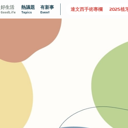
好生活
熱議題
有新事
守護骨骼健康
達文西手術專欄
2025植牙指南
漸凍不孤
GoodLife
Topics
Event