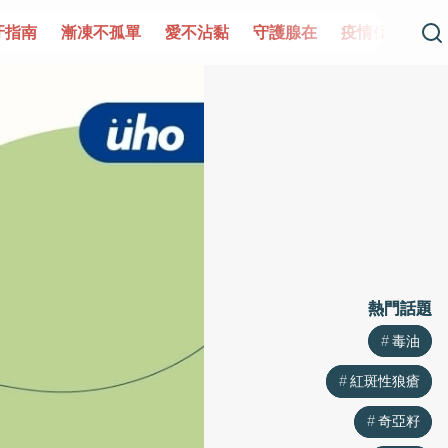
單
愛不沾黏
守護腺在
疫情保衛戰
再生醫學
愛的未
熱門話題
熱門話題
毒油
毒油
紅斑性狼瘡
紅斑性狼瘡
奇亞籽
奇亞籽