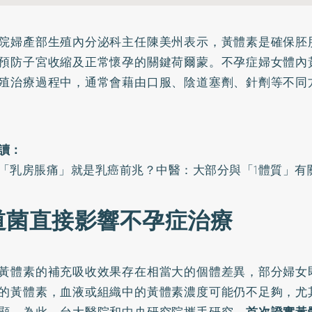
院婦產部生殖內分泌科主任陳美州表示，黃體素是確保胚
預防子宮收縮及正常懷孕的關鍵荷爾蒙。
不孕症
婦女體內
殖
治療過程中，通常會藉由口服、陰道塞劑、針劑等不同
讀：
「乳房脹痛」就是乳癌前兆？中醫：大部分與「1體質」有
道菌直接影響不孕症治療
黃體素的補充吸收效果存在相當大的個體差異，部分婦女
的黃體素，血液或組織中的黃體素濃度可能仍不足夠，尤
顯。為此，台大醫院和中央研究院攜手研究，
首次證實黃