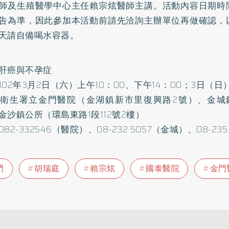
師及生殖醫學中心主任賴宗炫醫師主講。活動內容日期時
告為準，因此參加本活動前請先洽詢主辦單位再做確認，
天請自備喝水容器。
肝癌與不孕症
102年3月2日（六）上午10：00、下午14：00；3日（日）
衛生署立金門醫院（金湖鎮新市里復興路2號）、金城
金沙鎮公所（環島東路1段112號2樓）
82-332546（醫院）、08-232 5057（金城）、08-235
門
胡瑞庭
賴宗炫
國泰醫院
金門