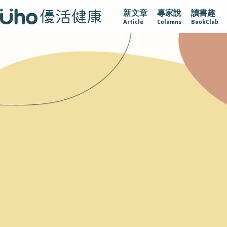
新文章
專家說
讀書趣
疫情保衛戰
再生醫學
愛的未來視
認識攝護腺肥大
Article
Columns
BookClub