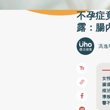
不孕症
露：腸
馮逸
女
腸
殖
導
響