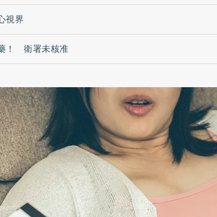
心視界
藥！ 衛署未核准