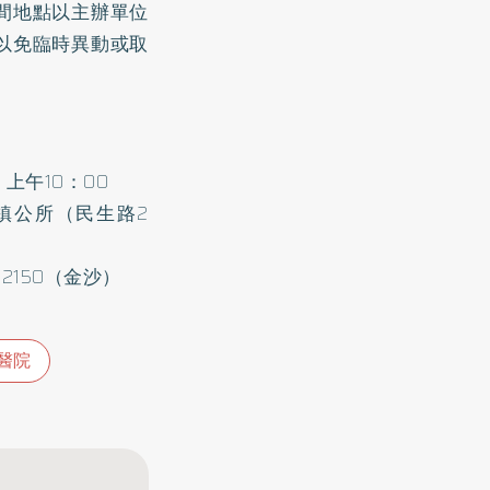
間地點以主辦單位
以免臨時異動或取
上午10：00
鎮公所（民生路2
 2150（金沙）
醫院