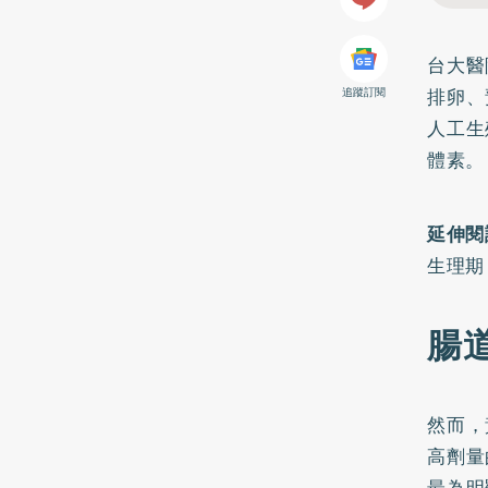
台大醫
排卵、
追蹤訂閱
人工生
體素。
延伸閱
生理期
腸
然而，
高劑量
最為明