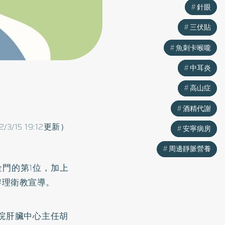
針眼
針眼
三伏貼
三伏貼
魚刺卡喉嚨
魚刺卡喉嚨
中耳炎
中耳炎
高山症
高山症
酒精代謝
酒精代謝
2/3/15 19:12更新）
安寧病房
安寧病房
周邊靜脈營養
周邊靜脈營養
門的第1位，加上
辦理衛教宣導。
院肝臟中心主任胡