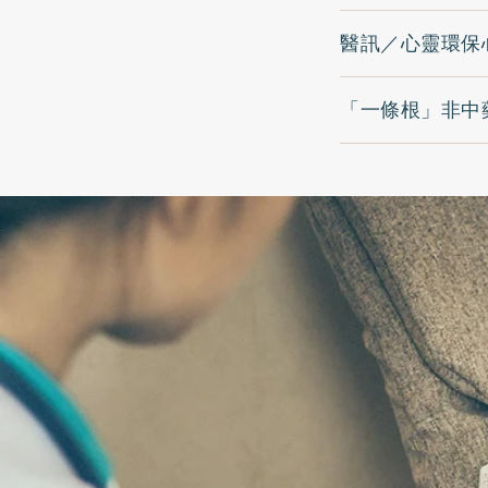
醫訊／心靈環保
「一條根」非中