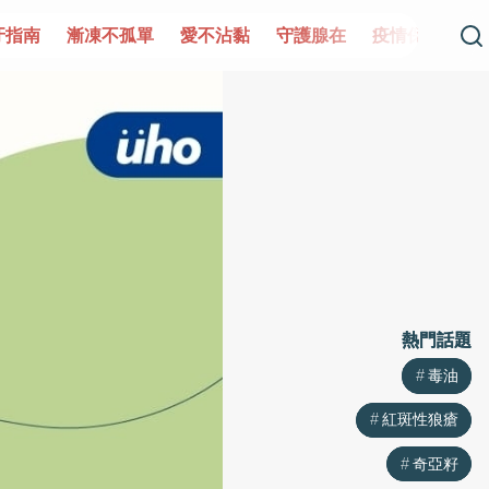
單
愛不沾黏
守護腺在
疫情保衛戰
再生醫學
愛的未
熱門話題
熱門話題
毒油
毒油
紅斑性狼瘡
紅斑性狼瘡
奇亞籽
奇亞籽