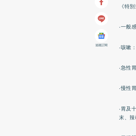
《特別
‧一般
追蹤訂閱
‧咳嗽
‧急性
‧慢性
‧胃及
末、辣