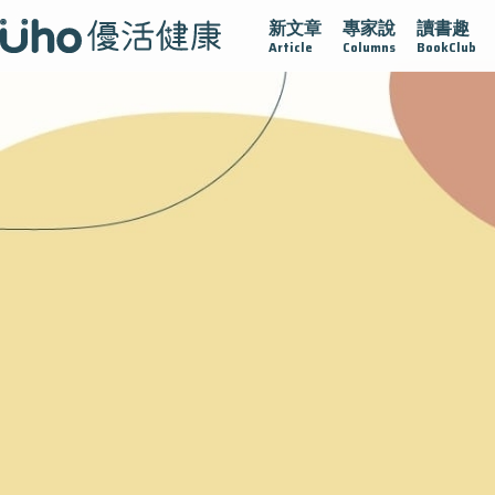
新文章
專家說
讀書趣
疫情保衛戰
再生醫學
愛的未來視
認識攝護腺肥大
Article
Columns
BookClub