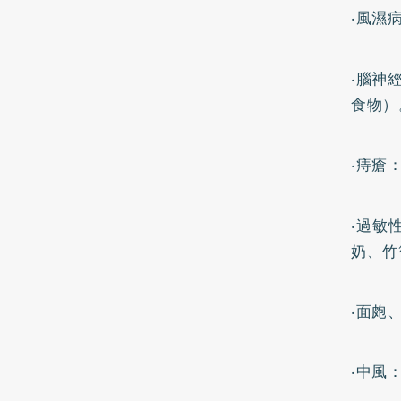
‧風濕
‧腦神
食物）
‧
痔瘡
‧過敏
奶、竹
‧面皰
‧
中風