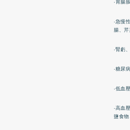
‧胃腸
‧急慢
腸、芹
‧腎虧
‧
糖尿
‧低血
‧
高血
鹽食物