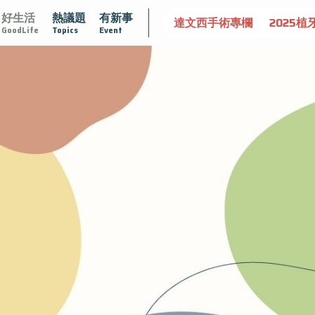
好生活
熱議題
有新事
守護骨骼健康
達文西手術專欄
2025植牙指南
漸凍不孤
GoodLife
Topics
Event