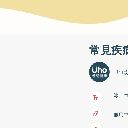
常見疾
Uh
‧冰、
‧服用