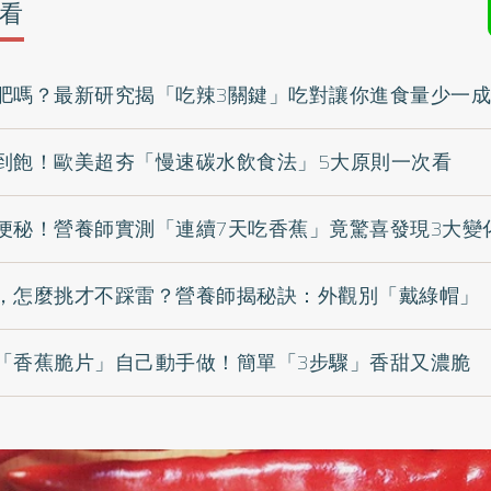
看
肥嗎？最新研究揭「吃辣3關鍵」吃對讓你進食量少一成
到飽！歐美超夯「慢速碳水飲食法」5大原則一次看
便秘！營養師實測「連續7天吃香蕉」竟驚喜發現3大變
，怎麼挑才不踩雷？營養師揭秘訣：外觀別「戴綠帽」
「香蕉脆片」自己動手做！簡單「3步驟」香甜又濃脆