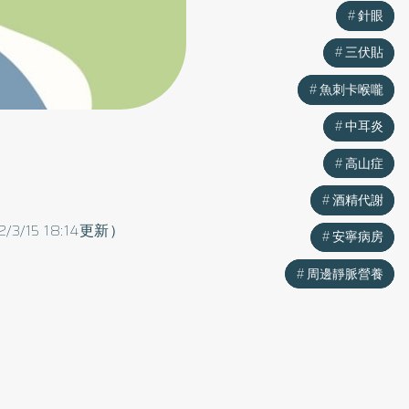
針眼
針眼
三伏貼
三伏貼
魚刺卡喉嚨
魚刺卡喉嚨
中耳炎
中耳炎
高山症
高山症
酒精代謝
酒精代謝
2/3/15 18:14更新）
安寧病房
安寧病房
周邊靜脈營養
周邊靜脈營養