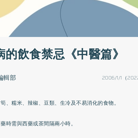
病的飲食禁忌《中醫篇》
o編輯部
2006/1/1（202
竹筍、糯米、辣椒、豆類、生冷及不易消化的食物。
中藥時需與西藥或茶間隔兩小時。