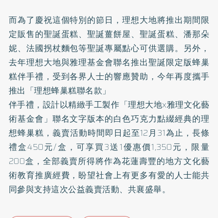
而為了慶祝這個特別的節日，理想大地將推出期間限
定販售的聖誕蛋糕、聖誕薑餅屋、聖誕蛋糕、潘那朵
妮、法國拐杖麵包等聖誕專屬點心可供選購。另外，
去年理想大地與雅理基金會聯名推出聖誕限定版蜂巢
糕伴手禮，受到各界人士的響應贊助，今年再度攜手
推出「理想蜂巢糕聯名款」
伴手禮，設計以精緻手工製作「理想大地x雅理文化藝
術基金會」聯名文字版本的白色巧克力點綴經典的理
想蜂巢糕，義賣活動時間即日起至12月31為止，長條
禮盒450元/盒，可享買3送1優惠價1,350元，限量
200盒，全部義賣所得將作為花蓮壽豐的地方文化藝
術教育推廣經費，盼望社會上有更多有愛的人士能共
同參與支持這次公益義賣活動、共襄盛舉。