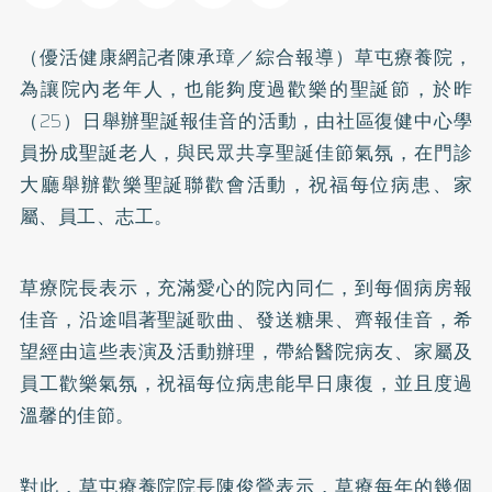
（優活健康網記者陳承璋／綜合報導）草屯療養院，
為讓院內老年人，也能夠度過歡樂的聖誕節，於昨
（25）日舉辦聖誕報佳音的活動，由社區復健中心學
員扮成聖誕老人，與民眾共享聖誕佳節氣氛，在門診
大廳舉辦歡樂聖誕聯歡會活動，祝福每位病患、家
屬、員工、志工。
草療院長表示，充滿愛心的院內同仁，到每個病房報
佳音，沿途唱著聖誕歌曲、發送糖果、齊報佳音，希
望經由這些表演及活動辦理，帶給醫院病友、家屬及
員工歡樂氣氛，祝福每位病患能早日康復，並且度過
溫馨的佳節。
對此，草屯療養院院長陳俊鶯表示，草療每年的幾個