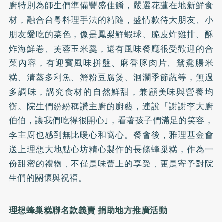
廚特別為師生們準備豐盛佳餚，嚴選花蓮在地新鮮食
材，融合台粵料理手法的精隨，盛情款待大朋友、小
朋友愛吃的菜色，像是鳳梨鮮蝦球、脆皮炸雞排、酥
炸海鮮卷、芙蓉玉米羹，還有風味餐廳很受歡迎的合
菜內容，有迎賓風味拼盤、麻香豚肉片、鴛鴦腸米
糕、清蒸多利魚、蟹粉豆腐煲、洄瀾季節蔬等，無過
多調味，講究食材的自然鮮甜，兼顧美味與營養均
衡。院生們紛紛稱讚主廚的廚藝，連說「謝謝李大廚
伯伯，讓我們吃得很開心｣，看著孩子們滿足的笑容，
李主廚也感到無比暖心和窩心。餐會後，雅理基金會
送上理想大地點心坊精心製作的長條蜂巢糕，作為一
份甜蜜的禮物，不僅是味蕾上的享受，更是寄予對院
生們的關懷與祝福。
理想蜂巢糕聯名款義賣 捐助地方推廣活動