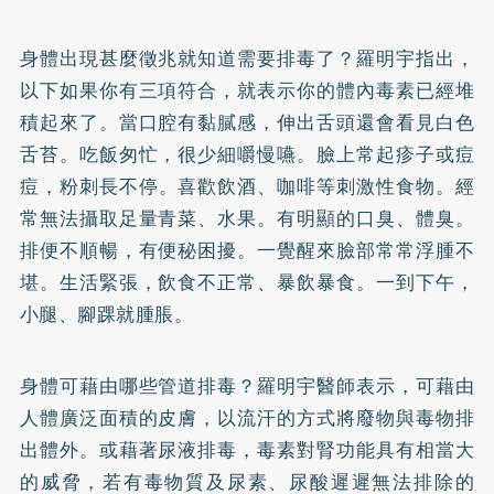
身體出現甚麼徵兆就知道需要排毒了？羅明宇指出，
以下如果你有三項符合，就表示你的體內毒素已經堆
積起來了。當口腔有黏膩感，伸出舌頭還會看見白色
舌苔。吃飯匆忙，很少細嚼慢嚥。臉上常起疹子或
痘
痘
，粉刺長不停。喜歡飲酒、咖啡等刺激性食物。經
常無法攝取足量青菜、水果。有明顯的口臭、體臭。
排便不順暢，有便秘困擾。一覺醒來臉部常常浮腫不
堪。生活緊張，飲食不正常、暴飲暴食。一到下午，
小腿、腳踝就腫脹。
身體可藉由哪些管道排毒？羅明宇醫師表示，可藉由
人體廣泛面積的皮膚，以流汗的方式將廢物與毒物排
出體外。或藉著尿液排毒，毒素對腎功能具有相當大
的威脅，若有毒物質及尿素、尿酸遲遲無法排除的