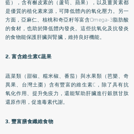
藍），含有槲皮素的（蘆筍、蘋果），以及薑黃素都
是優質的植化素來源，可降低體內的氧化壓力。另一
方面，亞麻仁、核桃和奇亞籽等富含Omega-3脂肪酸
的食材，也助於降低體內發炎。這些抗氧化及抗發炎
的食物能保護肝臟與腎臟，維持良好機能。
2. 富含維生素C蔬果
蔬菜類（甜椒、糯米椒、番茄）與水果類（芭樂、奇
異果、台灣土棗）含有豐富的維生素C，除了具有抗
氧化作用、提升免疫力，還能幫助肝臟進行穀胱甘肽
還原作用，促進毒素代謝。
3. 豐富膳食纖維食物