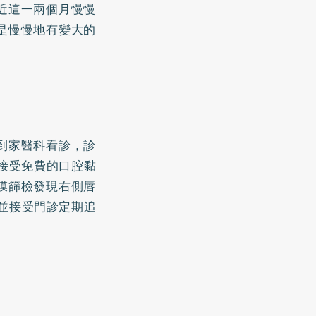
近這一兩個月慢慢
是慢慢地有變大的
到家醫科看診，診
接受免費的口腔黏
膜篩檢發現右側唇
並接受門診定期追