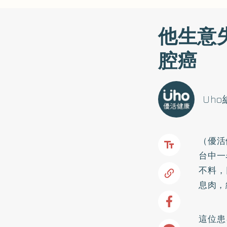
他生意
腔癌
Uh
（優活
台中一
不料，
息肉，
這位患