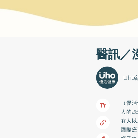
醫訊／
Uh
（優活
人的2
有人以
國際癌