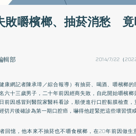
失敗嚼檳榔、抽菸消愁 竟
o編輯部
2014/7/22（202
健康網記者陳承璋／綜合報導）有抽菸、喝酒、嚼檳榔的
名六十三歲男子，二十年前因經商失敗，自此開始嚼檳榔
日前因感冒到醫院家醫科看診，順便進行口腔黏膜檢查，
經切片後確診為第一期
口腔癌
，嚇得他趕緊把這些壞習慣
者回憶，他本來不抽菸也不嚼食檳榔，在20年前因做生