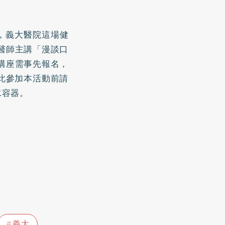
。
活動，義大醫院這場健
醫師主講「漫談口
講座需事先報名，
此參加本活動前請
水容器。
義大