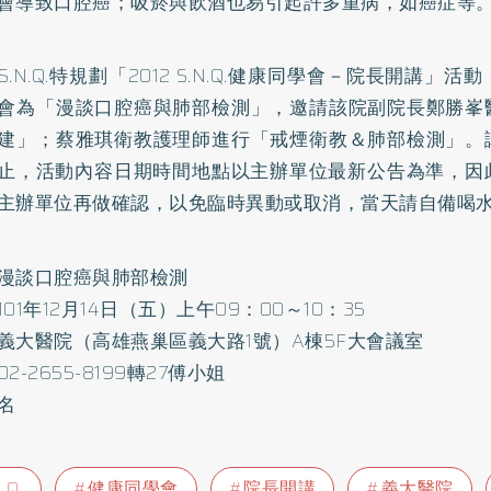
會導致口腔癌；吸菸與飲酒也易引起許多重病，如癌症等
S.N.Q.特規劃「2012 S.N.Q.健康同學會－院長開講」
會為「漫談口腔癌與肺部檢測」，邀請該院副院長鄭勝峯
建」；蔡雅琪衛教護理師進行「戒煙衛教＆肺部檢測」。
截止，活動內容日期時間地點以主辦單位最新公告為準，因
主辦單位再做確認，以免臨時異動或取消，當天請自備喝
漫談口腔癌與肺部檢測
01年12月14日（五）上午09：00～10：35
義大醫院（高雄燕巢區義大路1號）A棟5F大會議室
2-2655-8199轉27傅小姐
名
.Q.
健康同學會
院長開講
義大醫院