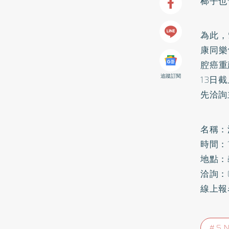
榔子也
為此，
康同樂
腔癌重
追蹤訂閱
13日
先洽詢
名稱：
時間：1
地點：
洽詢：0
線上報
S.N