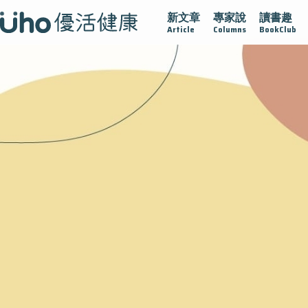
新文章
專家說
讀書趣
沾黏
守護腺在
疫情保衛戰
再生醫學
愛的未來視
Article
Columns
BookClub