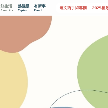
好生活
熱議題
有新事
認識攝護腺肥大
守護骨骼健康
達文西手術專欄
2025植
GoodLife
Topics
Event