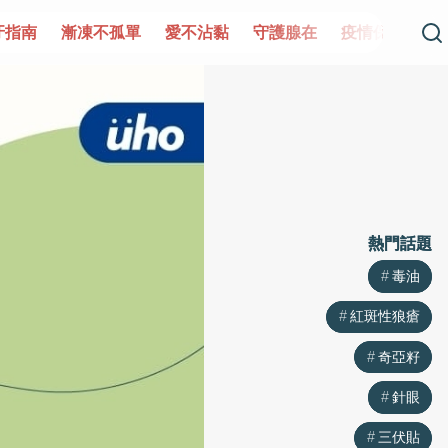
牙指南
漸凍不孤單
愛不沾黏
守護腺在
疫情保衛戰
熱門話題
熱門話題
毒油
毒油
紅斑性狼瘡
紅斑性狼瘡
奇亞籽
奇亞籽
針眼
針眼
三伏貼
三伏貼