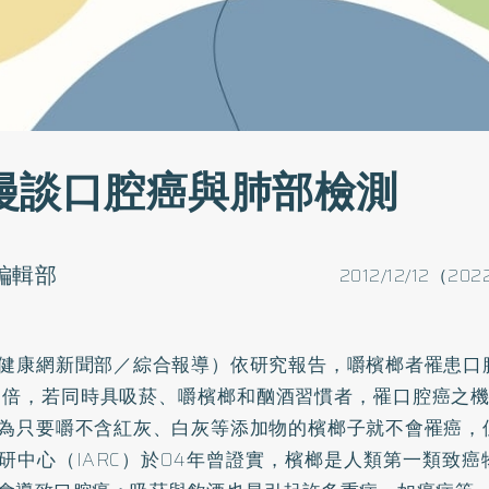
漫談口腔癌與肺部檢測
o編輯部
2012/12/12（202
健康網新聞部／綜合報導）依研究報告，嚼檳榔者罹患
口
8倍，若同時具吸菸、嚼檳榔和酗酒習慣者，罹口腔癌之機
為只要嚼不含紅灰、白灰等添加物的檳榔子就不會罹癌，
研中心（IARC）於04年曾證實，檳榔是人類第一類致