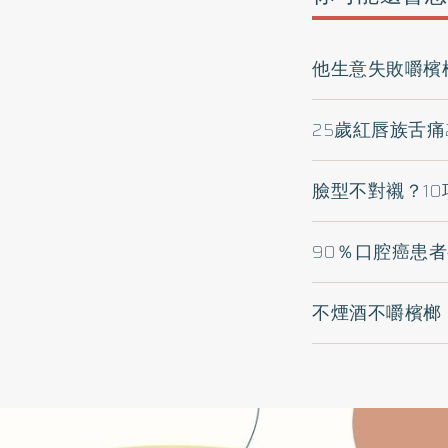
他生意失敗嚼檳
25歲紅唇族舌
臉型不對襯？1
90％口腔癌患
不煙酒不嚼檳榔