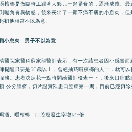
嚼檳榔是做臨時工跟著大夥兒一起嚼食的，逐漸成癮。最
側嘴角有異物感，後來長出了一顆不痛不癢的小息肉，但
起初他相當不以為意。
顆小息肉 男子不以為意
清醫院家醫科蘇家龍醫師表示，有一次該患者因小感冒而
師提醒只要是30歲以上，曾經抽菸嚼檳榔的人士，就可以
服務。患者決定花一點時間給醫師檢查一下，後來口腔黏
顆1公分腫瘤，切片證實罹患口腔癌第一期，目前已經切除
喝酒、嚼檳榔 口腔癌發生率增123倍