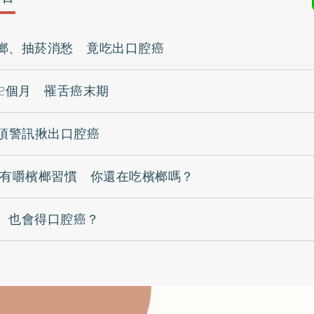
榔、抽菸消愁 竟吃出口腔癌
痛2個月 罹舌癌末期
0項警訊揪出口腔癌
者有嚼檳榔習慣 你還在吃檳榔嗎？
 也會得口腔癌？