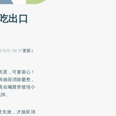
吃出口
2/3/15 18:37更新）
民眾，可要當心！
與抽菸消除憂愁，
竟在嘴唇旁發現小
戒掉。
意失敗，才抽菸消