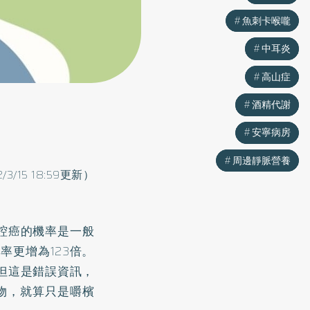
魚刺卡喉嚨
魚刺卡喉嚨
中耳炎
中耳炎
高山症
高山症
酒精代謝
酒精代謝
安寧病房
安寧病房
周邊靜脈營養
周邊靜脈營養
2/3/15 18:59更新）
腔癌
的機率是一般
率更增為123倍。
但這是錯誤資訊，
癌物，就算只是嚼檳