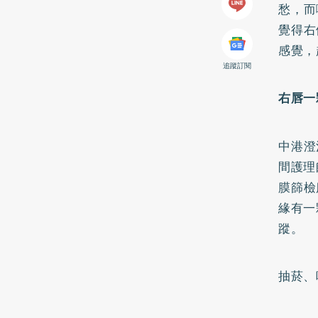
愁，而
覺得右
感覺，
追蹤訂閱
右唇一
中港澄
間護理
膜篩檢
緣有一
蹤。
抽菸、