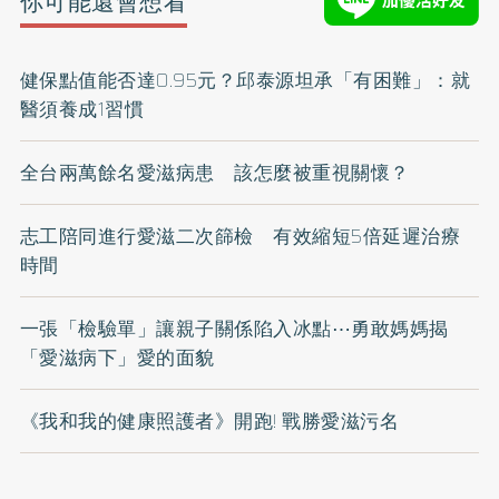
你可能還會想看
健保點值能否達0.95元？邱泰源坦承「有困難」：就
醫須養成1習慣
全台兩萬餘名愛滋病患 該怎麼被重視關懷？
志工陪同進行愛滋二次篩檢 有效縮短5倍延遲治療
時間
一張「檢驗單」讓親子關係陷入冰點⋯勇敢媽媽揭
「愛滋病下」愛的面貌
《我和我的健康照護者》開跑! 戰勝愛滋污名