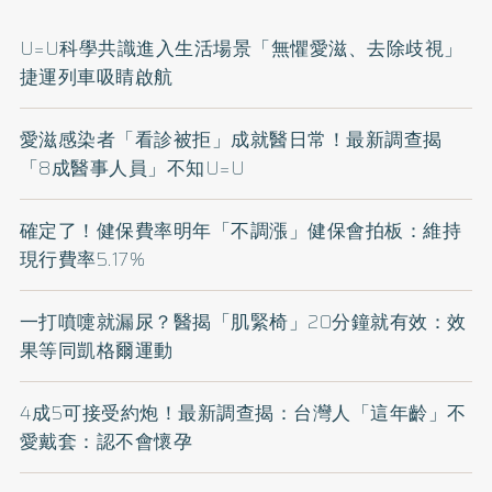
U=U科學共識進入生活場景「無懼愛滋、去除歧視」
捷運列車吸睛啟航
愛滋感染者「看診被拒」成就醫日常！最新調查揭
「8成醫事人員」不知U=U
確定了！健保費率明年「不調漲」健保會拍板：維持
現行費率5.17%
一打噴嚏就漏尿？醫揭「肌緊椅」20分鐘就有效：效
果等同凱格爾運動
4成5可接受約炮！最新調查揭：台灣人「這年齡」不
愛戴套：認不會懷孕