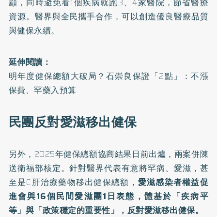
顧，同時避免看1個疾病就跑3、4家醫院，節省醫療
資源。醫界與全民攜手合作，可以創造優良醫療品質
與健保永續。
延伸閱讀：
明年度健保總額大破局？石崇良保證「2點」：不漲
保費、罕藥入預算
民團反對愛滋移出健保
另外，2025年健保總額協商結果日前出爐，兩案併陳
送衛福部核定。針對醫界代表有意將罕病、愛滋，甚
至是C肝治療藥物移出健保總額，
愛滋感染者權益促
進會與16個民間愛滋團1日表態，體基於「疾病平
等」與「政策穩定的重要性」，反對愛滋移出健保。