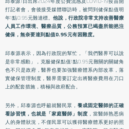
邱泰源1日出席2024年度公費流感及COVID-19疫苗開
打記者會，會後接受媒體聯訪時，被問到健保點值明
年1點0.95元難達標。
他說，行政院非常支持改善醫療
人員工作環境、醫療品質，公務預算已竭盡所能挹注
健保，無奈要達到點值0.95元有困難度。
邱泰源表示，因為行政院的幫忙，「我們醫界可以說
是非常感動」，克服健保點值1點0.95元難關的關鍵角
色不只是政府，醫界也要加強醫療體系內部改革，落
實健保管理制度，醫界需要訂定出將醫療費用在刀口
上的配套措施，積極與政府配合。
另外，邱泰源也呼籲就醫民眾，
養成固定醫師的正確
看診習慣，也就是「家庭醫師」制度
，當醫師熟悉病
人的身體狀況，不僅民眾可以獲得醫療體系更好的照