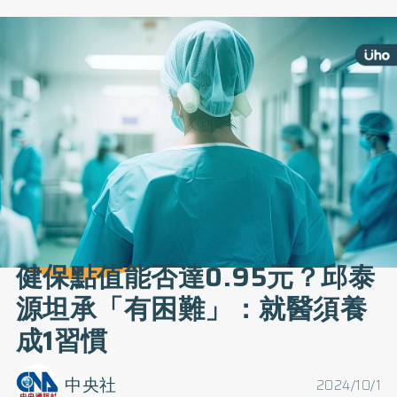
健保點值能否達0.95元？邱泰
源坦承「有困難」：就醫須養
成1習慣
中央社
2024/10/1