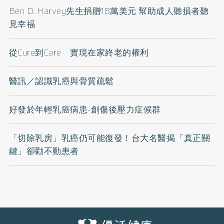
Ben D. Harvey先生捐贈18萬美元 幫助成人聽損者聽
見幸福
從Cure到Care 實現在家終老的權利
醫訊／認識乳癌與骨質疏鬆
好發於年輕乳癌病患-創傷後壓力症候群
「切除乳房」乳癌仍可能復發！台大名醫揭「真正關
鍵」卻勸不動患者