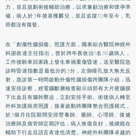
力，並且規劃術後輔助治療，以求兼顧治療和懷孕準
備，病人於3年後喜獲麟兒，並且追蹤10年至今，乳
癌都沒有復發。
在「創傷性腦損傷」照護方面，國泰綜合醫院神經外
科謝政達主任指出，曾於跨年夜收治1名36歲病人，
工作後騎車回家路上發生車禍重傷昏迷，送至醫院急
診時昏迷指數是最低分的3分，左側瞳孔放大無光反
射，急診第一時間啟動外傷性腦損傷跨團隊小組，迅
速安排診察，經電腦斷層檢查顯示頭部有大片硬腦膜
下出血且有腦幹壓迫，立刻安排手術。術後病人轉至
外科加護病房照護，接著啟動跨團隊整合照護模式，
於3個月住院期間安排營養師、藥師、心理師、復健
治療師及個管師定期評估，病人恢復良好，後續能在
輔助下行走且語言表達也清楚。神經外科團隊卓越的