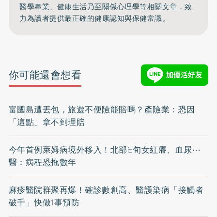
醫學專業、健康生活乃至關係心理學等相關文章，致
力為讀者提供最正確的健康認知與保健常識。
你可能還會想看
富國島遭丟包，旅遊不便險能賠嗎？產險業：恐因
「這點」拿不到理賠
今年首例萊姆病境外移入！北部6旬女紅癢、血尿⋯
醫：病程恐拖數年
麻疹醫院群聚再爆！確診數創高、醫護染病「接觸者
破千」快做1事預防