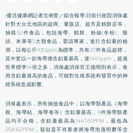
(優活健康網記者沈俐萱／綜合報導)日前行政院消保處
針對大台北地區的超商、量販店、超市及糕餅店等，
抽樣92件食品，包括海帶、糕餅、粉絲(冬粉)、饅
頭、米果等5大類食品，委請專家，進行含鋁量的檢
測，以每公斤100ppm為標準，共有22件食品超標，
其中更以一款海帶捲含鋁量最高，達1441ppm，超過
世界標準14倍之多，消保處消保官王德明則表示，食
用含鋁量過高的食品，可能對生殖系統和發育中的神
經系統造成影響。
消保處表示，所有抽撿食品中，以海帶類產品（海帶
根、海帶結、海帶卷等）含鋁量最高，9件海帶類產
品均不合格，含鋁量最高為1441.61PPM，最低為
258.62PPM，疑似是不肖業者將海帶泡過明礬等含