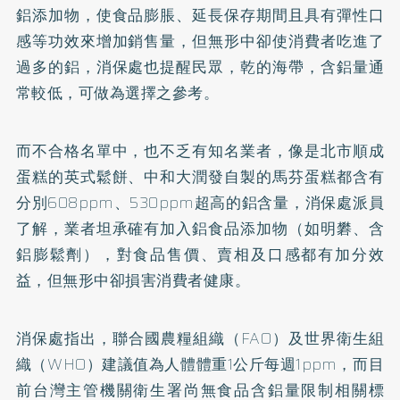
鋁添加物，使食品膨脹、延長保存期間且具有彈性口
感等功效來增加銷售量，但無形中卻使消費者吃進了
過多的鋁，消保處也提醒民眾，乾的海帶，含鋁量通
常較低，可做為選擇之參考。
而不合格名單中，也不乏有知名業者，像是北市順成
蛋糕的英式鬆餅、中和大潤發自製的馬芬蛋糕都含有
分別608ppm、530ppm超高的鋁含量，消保處派員
了解，業者坦承確有加入鋁食品添加物（如明礬、含
鋁膨鬆劑），對食品售價、賣相及口感都有加分效
益，但無形中卻損害消費者健康。
消保處指出，聯合國農糧組織（FAO）及世界衛生組
織（WHO）建議值為人體體重1公斤每週1ppm，而目
前台灣主管機關衛生署尚無食品含鋁量限制相關標