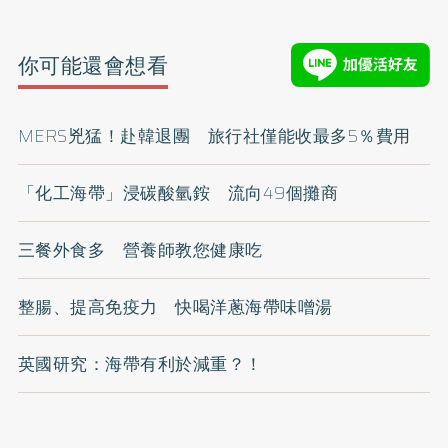
你可能還會想看
MERS兇猛！赴韓退團 旅行社僅能收最多5％費用
「化工海帶」浸碳酸氫銨 流向49個攤商
三餐外食多 營養師教您健康吃
整腸、提高免疫力 快喝洋蔥海帶味噌湯
英國研究：海帶有利於減重？！