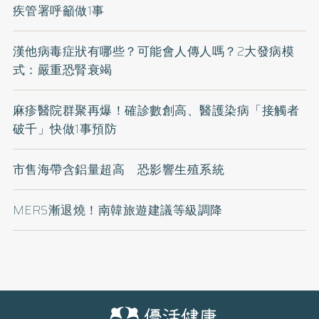
疾管署呼籲做1事
漢他病毒症狀有哪些？可能會人傳人嗎？2大發病模
式：嚴重恐腎衰竭
麻疹醫院群聚再爆！確診數創高、醫護染病「接觸者
破千」快做1事預防
市售海帶含鋁量超高 恐影響生殖系統
MERS漸退燒！南韓旅遊建議等級調降