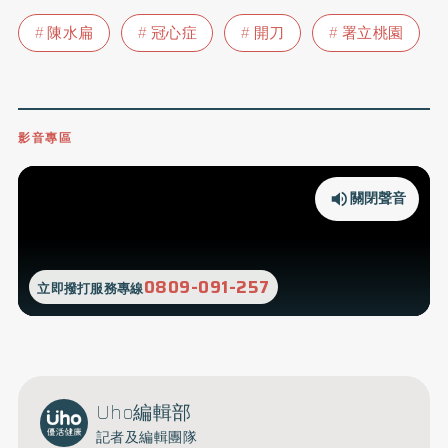
陳水扁
冠心症
開刀
署立桃園
影音專區
關閉聲音
0809-091-257
立即撥打服務專線
Uho編輯部
記者及編輯團隊