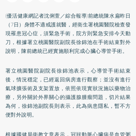
(優活健康網記者沈俐萱／綜合報導)前總統陳水扁昨日
（7日）身體不適戒護就醫，經衛生署桃園醫院檢查發
現罹患冠心症，須緊急手術，院方則緊急安排今天動
刀，根據署立桃園醫院副院長徐錦池在手術結束對外
說明，陳前總統已經實施順利完成心臟心導管手術。
署立桃園醫院副院長徐錦池表示，心導管手術結束
後，情況穩定，已經返回病房進行觀察；並沒有進行
氣球擴張術及支架置放，依照依現實狀況施以藥物治
療，另外關於外界關心的攝護腺腫瘤問題，切片結果
為何，徐錦池副院長則表示，此為病患隱私，暫不方
便對外說明。
根據國健局衛教文章表示，冠狀動脈
心臟病
是血管粥