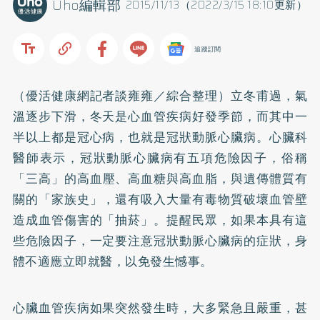
Uho編輯部
2015/11/13（2022/3/15 18:10更新）
追蹤訂閱
（優活健康網記者談雍雍／綜合整理）立冬甫過，氣
溫逐步下滑，冬天是心血管疾病好發季節，而其中一
半以上都是冠心病，也就是冠狀動脈
心臟病
。心臟科
醫師表示，冠狀動脈心臟病有五項危險因子，俗稱
「三高」的
高血壓
、高血糖與
高血脂
，與遺傳體質有
關的「家族史」，還有吸入大量有毒物質破壞血管壁
造成血管傷害的「抽菸」。提醒民眾，如果本具有這
些危險因子，一定要注意冠狀動脈心臟病的症狀，身
體不適應立即就醫，以免發生憾事。
心臟血管疾病如果突然發生時，大多緊急且嚴重，甚