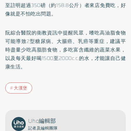
至註明超過350磅（約158.8公斤）者來店免費吃，好
像就是不怕吃出問題。
阮綜合醫院的衛教資訊中提醒民眾，嗜吃高油脂食物
可能導致2型糖尿病、
大腸癌
、
乳癌
等重症，建議平
時盡量少吃高脂肪食物，多吃富含纖維的蔬菜水果，
以及每天最好喝1500至2000c.c.的水，才能讓自己健
康生活。
大漢堡
Uho編輯部
記者及編輯團隊