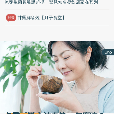
冰塊生菌數離譜超標 驚見知名餐飲店家在其列
甘露鮮魚燒【月子食堂】
影音