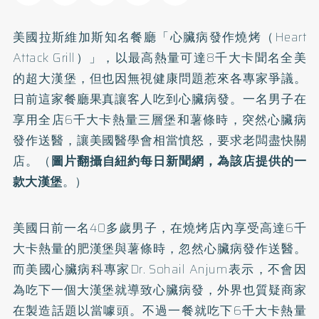
美國拉斯維加斯知名餐廳「
心臟病
發作燒烤（Heart
Attack Grill）」，以最高熱量可達8千大卡聞名全美
的超大漢堡，但也因無視健康問題惹來各專家爭議。
日前這家餐廳果真讓客人吃到心臟病發。一名男子在
享用全店6千大卡熱量三層堡和薯條時，突然心臟病
發作送醫，讓美國醫學會相當憤怒，要求老闆盡快關
店。（
圖片翻攝自紐約每日新聞網，為該店提供的一
款大漢堡
。）
美國日前一名40多歲男子，在燒烤店內享受高達6千
大卡熱量的肥漢堡與薯條時，忽然心臟病發作送醫。
而美國心臟病科專家Dr. Sohail Anjum表示，不會因
為吃下一個大漢堡就導致心臟病發，外界也質疑商家
在製造話題以當噱頭。不過一餐就吃下6千大卡熱量