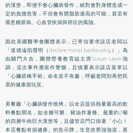
的漢堡，即便不會心臟病發作，絕對會對身體造成一
定的負擔危害，不但會有體脂肪過高的可能，甚至有
罹患
糖尿病
、心血管疾病與癌症的風險。
因此美國醫學會團體表示，已寄信要求該店老闆以
「道德淪陷聲明（declare moral bankruptcy）」為
由關門大吉，團體營養教育組主席Susan Levin強
調，這次事件應當作警惕，且慎重表示該店菜單以
「心臟搭橋手術」命名並不有趣，呼籲老闆別再把民
眾的健康當玩笑。
美餐廳「心臟病發作燒烤」以全店提供熱量最高的飲
料餐點聞名，如全糖可樂、豬油炸薯條、最重約2噸
的四層牛肉巨大漢堡等，且儘管店門口掛著「小心！
本店餐點有損健康」的告示牌，生意依舊強強滾，甚