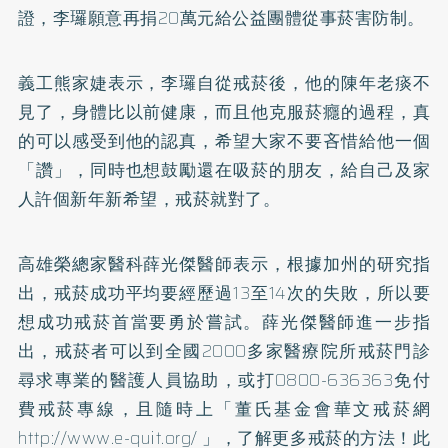
證，李㼈願意再捐20萬元給公益團體從事菸害防制。
義工熊家婕表示，李㼈自從戒菸後，他的陳年老痰不
見了，身體比以前健康，而且他克服菸癮的過程，真
的可以感受到他的認真，希望大家不要吝惜給他一個
「讚」，同時也想鼓勵還在吸菸的朋友，給自己及家
人許個新年新希望，戒菸就對了。
高雄榮總家醫科薛光傑醫師表示，根據加州的研究指
出，戒菸成功平均要經歷過13至14次的失敗，所以要
想成功戒菸首當要勇於嘗試。薛光傑醫師進一步指
出，戒菸者可以到全國2000多家醫療院所戒菸門診
尋求專業的醫護人員協助，或打0800-636363免付
費戒菸專線，且隨時上「董氏基金會華文戒菸網
http://www.e-quit.org/
」，了解更多戒菸的方法！此