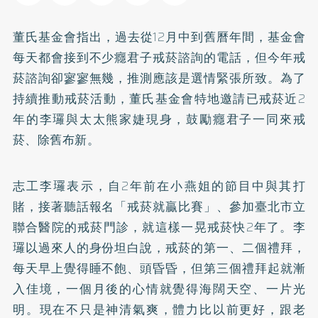
董氏基金會指出，過去從12月中到舊曆年間，基金會
每天都會接到不少癮君子
戒菸
諮詢的電話，但今年戒
菸諮詢卻寥寥無幾，推測應該是選情緊張所致。為了
持續推動戒菸活動，董氏基金會特地邀請已戒菸近2
年的李㼈與太太熊家婕現身，鼓勵癮君子一同來戒
菸、除舊布新。
志工李㼈表示，自2年前在小燕姐的節目中與其打
賭，接著聽話報名「戒菸就贏比賽」、參加臺北市立
聯合醫院的戒菸門診，就這樣一晃戒菸快2年了。李
㼈以過來人的身份坦白說，戒菸的第一、二個禮拜，
每天早上覺得睡不飽、頭昏昏，但第三個禮拜起就漸
入佳境，一個月後的心情就覺得海闊天空、一片光
明。現在不只是神清氣爽，體力比以前更好，跟老