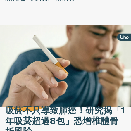
吸菸不只導致肺癌！研究揭「1
年吸菸超過8包」恐增椎體骨