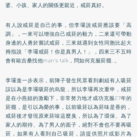
婆、小孩、家人的關係更親近，戒菸真好。
有人說戒菸是自己的事，但李㼈說戒菸應該要「高
調」，一來可以增強自己戒菸的毅力，二來還可帶動
身邊的人勇於嘗試戒菸，三來就遇到女性同胞比起大
拇指說「李㼈戒菸！你是真男人！」，四來三不五時
會有歐吉桑找他man's talk，問如何克服菸癮…。
李㼈進一步表示，前陣子發生民眾看到劇組有人吸菸
誤以為是李㼈吸菸的烏龍，所以李㼈再次重申，戒菸
是在小燕姐的激勵下，非常努力地才成功克服27年的
菸癮，是引以為榮的事，以前吸菸以為菸味是香的，
戒菸後才發現原來菸味這麼臭，所以為了環保、為了
家人的期待、為了男人的面子，絕對不會也不要再吸
菸，如果有人看到自己吸菸，請提供照片或影片為