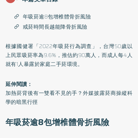
年吸菸逾8包增椎體骨折風險
戒菸時間長越能降骨折風險
根據國健署「
2022年吸菸行為調查
」，台灣50歲以
上民眾吸菸率為9.6%，推估約90萬人，而成人每4人
就有1人暴露於家庭二手菸環境。
延伸閱讀：
加熱菸背後有一雙看不見的手？外媒披露菸商操縱科
學的暗黑行徑
年吸菸逾8包增椎體骨折風險