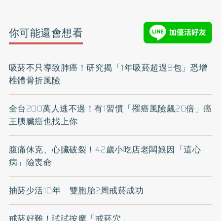
你可能還會想看
吸菸不只導致肺癌！研究揭「1年吸菸超過8包」恐增
椎體骨折風險
全台200萬人逃不過！有1習慣「罹癌風險飆20倍」癌
王胰臟癌也找上你
腹痛休克、心臟破裂！42歲小吃店老闆娘因「這心
病」險喪命
抽菸少活10年 雙胞胎2周戒菸成功
戒菸好難！試試按摩「戒菸穴」