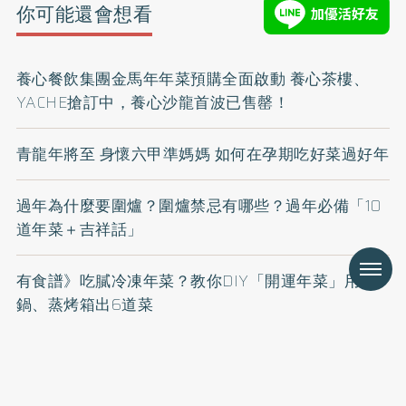
你可能還會想看
養心餐飲集團金馬年年菜預購全面啟動 養心茶樓、
YACHE搶訂中，養心沙龍首波已售罄！
青龍年將至 身懷六甲準媽媽 如何在孕期吃好菜過好年
過年為什麼要圍爐？圍爐禁忌有哪些？過年必備「10
道年菜＋吉祥話」
Menu
有食譜》吃膩冷凍年菜？教你DIY「開運年菜」用電
鍋、蒸烤箱出6道菜
吃鍋小心最肥是湯底！薑母鴨、麻油雞、麻辣鍋⋯營
養師教「4招避油」