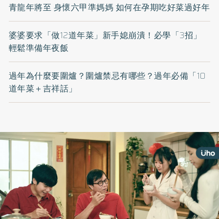
青龍年將至 身懷六甲準媽媽 如何在孕期吃好菜過好年
婆婆要求「做12道年菜」新手媳崩潰！必學「3招」
輕鬆準備年夜飯
過年為什麼要圍爐？圍爐禁忌有哪些？過年必備「10
道年菜＋吉祥話」