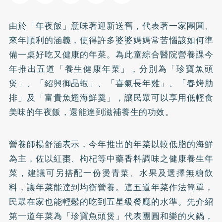
由於「年夜飯」意味著迎新送舊，代表著一家團圓、
來年順利的涵義，使得許多婆婆媽媽常苦惱該如何準
備一桌好吃又健康的年菜。為此童綜合醫院營養課今
年推出五道「養生健康年菜」，分別為「珍寶魚頭
煲」、「紹興御品蝦」、「喜氣長年雞」、「春烤肋
排」及「富貴魚翅海鮮羹」，讓民眾可以享用低輕食
美味的年夜飯，還能達到滋補養生的功效。
營養師楊舒涵表示，今年推出的年菜以較低脂的海鮮
為主，佐以紅棗、枸杞等中藥香料調味之健康養生年
菜，建議可另搭配一份燙青菜、水果及選擇無糖飲
料，讓年菜能達到均衡營養。這五道年菜作法簡單，
民眾在家也能輕鬆的吃到五星級餐廳的水準。先介紹
第一道年菜為「珍寶魚頭煲」代表團圓和樂的火鍋，