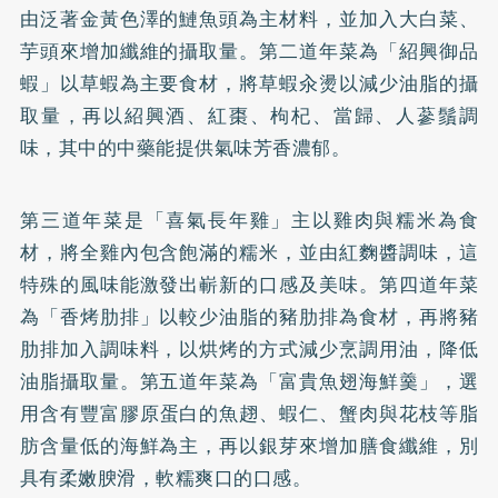
由泛著金黃色澤的鰱魚頭為主材料，並加入大白菜、
芋頭來增加纖維的攝取量。第二道年菜為「紹興御品
蝦」以草蝦為主要食材，將草蝦汆燙以減少油脂的攝
取量，再以紹興酒、紅棗、枸杞、當歸、
人蔘
鬚調
味，其中的中藥能提供氣味芳香濃郁。
第三道年菜是「喜氣長年雞」主以雞肉與糯米為食
材，將全雞內包含飽滿的糯米，並由
紅麴
醬調味，這
特殊的風味能激發出嶄新的口感及美味。第四道年菜
為「香烤肋排」以較少油脂的豬肋排為食材，再將豬
肋排加入調味料，以烘烤的方式減少烹調用油，降低
油脂攝取量。第五道年菜為「富貴魚翅海鮮羹」，選
用含有豐富
膠原蛋白
的魚趐、蝦仁、蟹肉與花枝等脂
肪含量低的海鮮為主，再以銀芽來增加
膳食纖維
，別
具有柔嫩腴滑，軟糯爽口的口感。