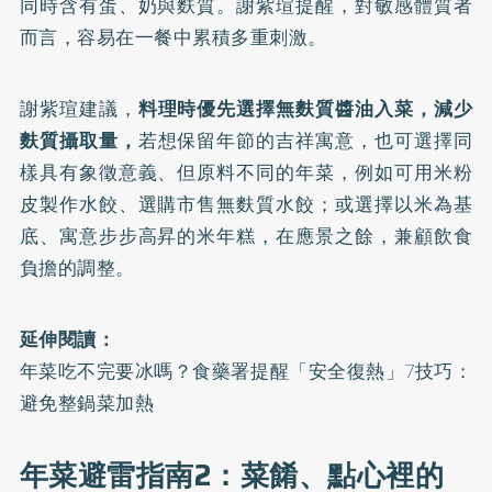
同時含有蛋、奶與麩質。謝紫瑄提醒，對敏感體質者
而言，容易在一餐中累積多重刺激。
謝紫瑄建議，
料理時優先選擇無麩質醬油入菜，減少
麩質攝取量，
若想保留年節的吉祥寓意，也可選擇同
樣具有象徵意義、但原料不同的年菜，例如可用米粉
皮製作水餃、選購市售無麩質水餃；或選擇以米為基
底、寓意步步高昇的米年糕，在應景之餘，兼顧飲食
負擔的調整。
延伸閱讀：
年菜吃不完要冰嗎？食藥署提醒「安全復熱」7技巧：
避免整鍋菜加熱
年菜避雷指南2：菜餚、點心裡的