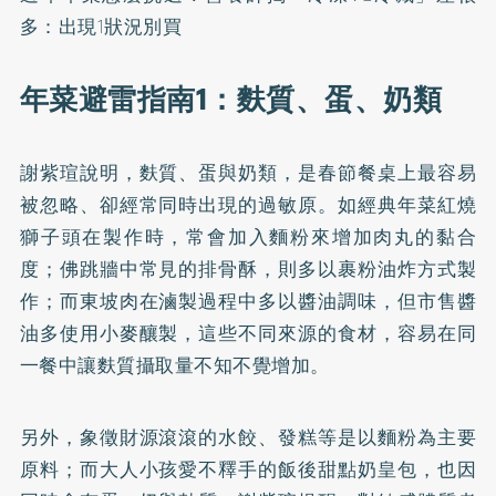
多：出現1狀況別買
年菜避雷指南1：麩質、蛋、奶類
謝紫瑄說明，麩質、蛋與奶類，是春節餐桌上最容易
被忽略、卻經常同時出現的過敏原。如經典年菜紅燒
獅子頭在製作時，常會加入麵粉來增加肉丸的黏合
度；佛跳牆中常見的排骨酥，則多以裹粉油炸方式製
作；而東坡肉在滷製過程中多以醬油調味，但市售醬
油多使用小麥釀製，這些不同來源的食材，容易在同
一餐中讓麩質攝取量不知不覺增加。
另外，象徵財源滾滾的水餃、發糕等是以麵粉為主要
原料；而大人小孩愛不釋手的飯後甜點奶皇包，也因