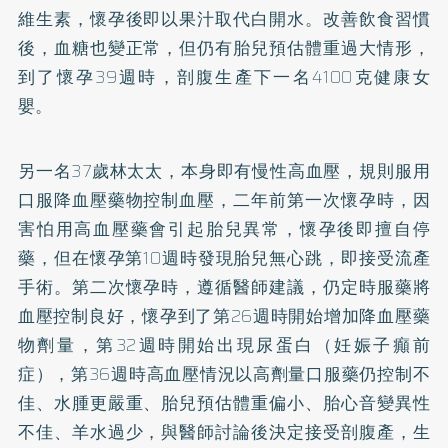
維生素，懷孕後即以果汁取代白開水。改善飲食習慣
後，血糖也變正常，但仍有胎兒預估體重過大情形，
到了懷孕39週時，剖腹生產下一名4100克健康女
嬰。
另一名37歲林太太，本身即有慢性
高血壓
，規則服用
口服降血壓藥物控制血壓，二年前第一次懷孕時，因
害怕用高血壓藥會引起胎兒異常，懷孕後即擅自停
藥，但在懷孕第10週時發現胎兒無心跳，即接受流產
手術。第二次懷孕時，遵循醫師建議，仍定時服藥將
血壓控制良好，懷孕到了第26週時開始增加降血壓藥
物劑量，第32週時開始出現尿蛋白（妊娠子癲前
症），第36週時高血壓情況以高劑量口服藥仍控制不
佳、水腫更嚴重、胎兒預估體重偏小、胎心音變異性
不佳、羊水過少，與醫師討論後決定接受剖腹產，生