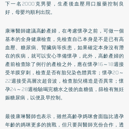
下一名2000克男嬰，生產後血壓用口服藥控制良
好，母嬰均順利出院。
康琳醫師建議高齡產婦，在考慮懷孕之前，可做一個
基本的全身健康檢查，先檢查自己本身是不是已有高
血壓、糖尿病、
腎臟病
等疾患，如果確定本身沒有潛
在的疾病，就可以安心準備懷孕，此外，高齡產婦的
產前檢查除了例行的產檢之外，應在懷孕16～18週接
受羊膜穿刺，檢查是否有胎兒染色體異常；懷孕20～
22週接受高層次超音波，檢查胎兒構造是否異常；懷
孕24～28週檢驗喝完糖水之後的血糖值，篩檢有無妊
娠糖尿病，以便及早控制。
最後康琳醫師也表示，雖然高齡孕媽咪會面臨比適孕
年齡的媽咪更多的挑戰，但只要與醫師充份合作，透