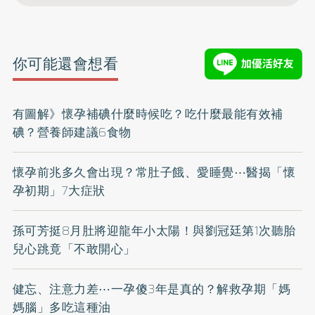
你可能還會想看
有圖解》懷孕補碘什麼時候吃？吃什麼最能有效補
碘？營養師建議6食物
懷孕前兆多久會出現？常肚子餓、愛睡覺⋯醫揭「懷
孕初期」7大症狀
孫可芳挺8月肚將迎龍年小太陽！與劉冠廷第1次聽胎
兒心跳竟「不敢開心」
健忘、注意力差⋯一孕傻3年是真的？解救孕期「媽
媽腦」多吃這種油