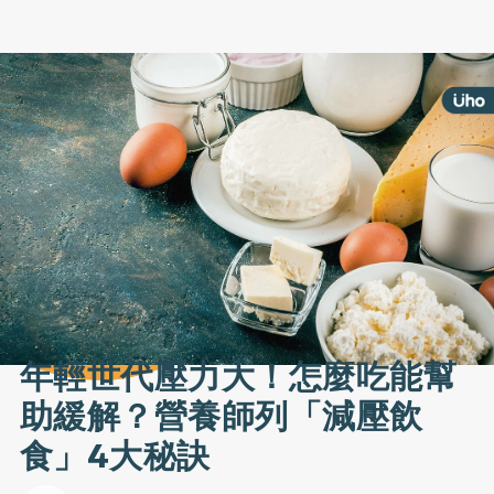
年輕世代壓力大！怎麼吃能幫
助緩解？營養師列「減壓飲
食」4大秘訣