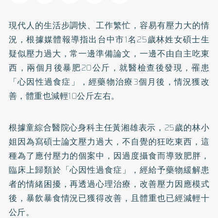
現代人的生活步調快、工作繁忙，容易有壓力大的情
況，根據媒體報導指出台中市1名25歲林姓女碩士生
疑似壓力過大，常一邊準備論文，一邊不由自主吃東
西，兩個月後暴肥20公斤，就醫檢查後發現，罹患
「心因性過食症」，經藥物治療3個月後，情況獲改
善，體重也減輕10公斤左右。
根據童綜合醫院心身科主任黃湘雄表示，25歲的林小
姐因為寫碩士論文壓力過大，不自覺的狂吃東西，這
種為了應付壓力的個案中，因過度攝食而導致
肥胖
，
臨床上歸類於「心因性過食症」，經給予藥物緩解患
者的情緒困擾，再透過心理治療，改善壓力因應模式
後，暴飲暴食情況已獲得改善，且體重也已經減輕十
公斤。