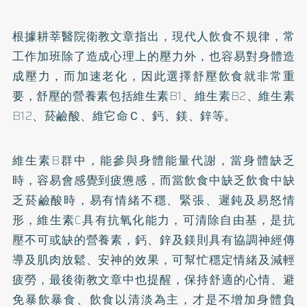
根據耕莘醫院衛教文章指出，現代人飲食不規律，常
工作加班除了造成心理上的壓力外，也容易對身體造
成壓力，而加速老化，因此選擇舒壓飲食就非常重
要，舒壓的營養素包括維生素B1、維生素B2、維生素
B12、菸鹼酸、維它命Ｃ、
鈣
、鎂、
鋅
等。
維生素B群
中，能參與身體能量代謝，當身體缺乏
時，容易會感覺到疲憊感，而當飲食中缺乏飲食中缺
乏菸鹼酸時，易有情緒不穩、緊張、遲鈍及易怒情
形，維生素C具有抗氧化能力，可清除自由基，是抗
壓不可或缺的營養素，鈣、鋅及鎂則具有協調神經傳
導及肌肉放鬆、安神的效果，可幫忙穩定情緒及減輕
疲勞，最後衛教文章中也提醒，保持舒適的心情、避
免暴飲暴食、飲食以清淡為主，才是不增加身體負