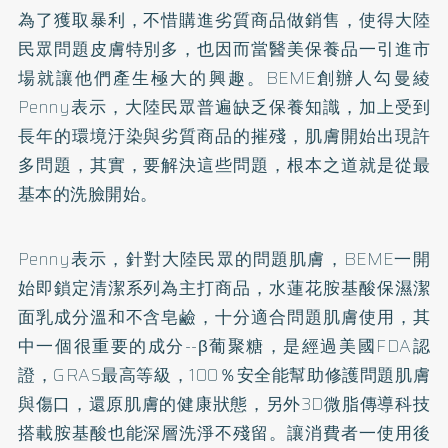
為了獲取暴利，不惜購進劣質商品做銷售，使得大陸
民眾問題皮膚特別多，也因而當醫美保養品一引進市
場就讓他們產生極大的興趣。BEME創辦人勾曼綾
Penny表示，大陸民眾普遍缺乏保養知識，加上受到
長年的環境汙染與劣質商品的摧殘，肌膚開始出現許
多問題，其實，要解決這些問題，根本之道就是從最
基本的洗臉開始。
Penny表示，針對大陸民眾的問題肌膚，BEME一開
始即鎖定清潔系列為主打商品，水蓮花胺基酸保濕潔
面乳成分溫和不含皂鹼，十分適合問題肌膚使用，其
中一個很重要的成分--β葡聚糖，是經過美國FDA認
證，GRAS最高等級，100％安全能幫助修護問題肌膚
與傷口，還原肌膚的健康狀態，另外3D微脂傳導科技
搭載胺基酸也能深層洗淨不殘留。讓消費者一使用後