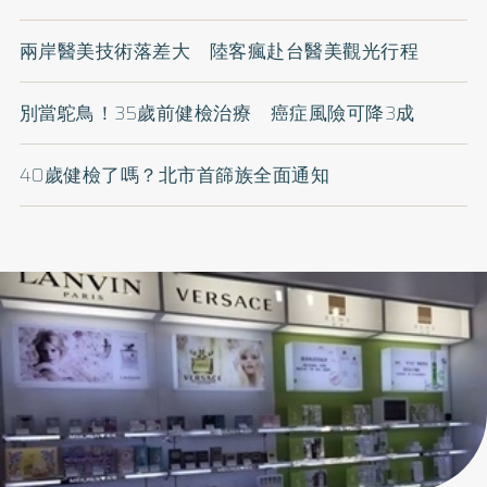
兩岸醫美技術落差大 陸客瘋赴台醫美觀光行程
別當鴕鳥！35歲前健檢治療 癌症風險可降3成
40歲健檢了嗎？北市首篩族全面通知