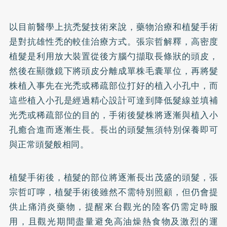
以目前醫學上抗禿髮技術來說，藥物治療和植髮手術
是對抗雄性禿的較佳治療方式。張宗哲解釋，高密度
植髮是利用放大裝置從後方腦勺擷取長條狀的頭皮，
然後在顯微鏡下將頭皮分離成單株毛囊單位，再將髮
株植入事先在光禿或稀疏部位打好的植入小孔中，而
這些植入小孔是經過精心設計可達到降低髮線並填補
光禿或稀疏部位的目的，手術後髮株將逐漸與植入小
孔癒合進而逐漸生長。長出的頭髮無須特別保養即可
與正常頭髮般相同。
植髮手術後，植髮的部位將逐漸長出茂盛的頭髮，張
宗哲叮嚀，植髮手術後雖然不需特別照顧，但仍會提
供止痛消炎藥物，提醒來台觀光的陸客仍需定時服
用，且觀光期間盡量避免高油燥熱食物及激烈的運