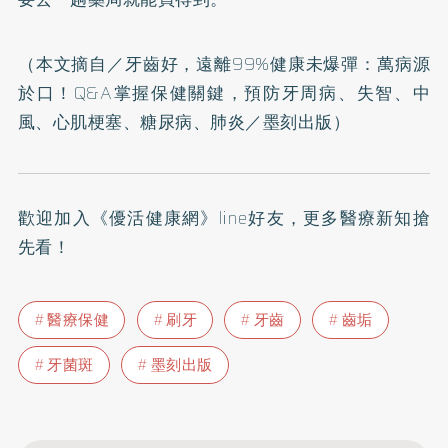
（本文摘自／
牙齒好，遠離99%健康未爆彈：萬病源
於口！Q&A掌握保健關鍵，預防牙周病、失智、中
風、心肌梗塞、糖尿病、肺炎
／墨刻出版）
歡迎加入
《優活健康網》line好友
，更多醫療新知搶
先看！
醫療保健
刷牙
牙齒
齒垢
牙菌斑
墨刻出版