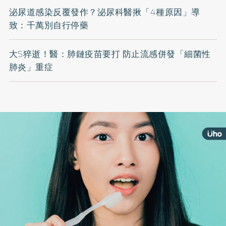
泌尿道感染反覆發作？泌尿科醫揪「4種原因」導
致：千萬別自行停藥
大S猝逝！醫：肺鏈疫苗要打 防止流感併發「細菌性
肺炎」重症