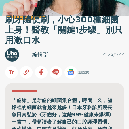
刷牙隨便刷，小心300種細菌
上身！醫教「關鍵1步驟」別只
用漱口水
Uho編輯部
2024/1/22
追蹤訂閱
「齒垢」是牙齒的細菌集合體，時間一久，齒
垢裡的細菌就會越來越多！日本牙科診所院長
魚田真弘於《牙齒好，遠離99%健康未爆彈》
一書中，帶領讀者了解自己的口腔護理習慣、
牙齒構造、口腔常見狀況、蛀牙治療、牙套和