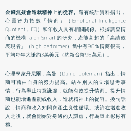
金錢無疑會造就精神上的從容。
還有統計資料指出，
心靈智力指數「情商」（Emotional Intelligence
Quotient，EQ）和年收入具有相關關係。根據調查情
商的機構TalentSmart 的研究，產能高超的「高績效
表現者」（high performer）當中有90％情商很高，
平均每年大賺約3萬美元（約新台幣96萬元）。
心理學家丹尼爾．高曼（Daniel Goleman）指出，情
商可藉由自身的努力提高。站在別人的立場思考事
情，行為舉止特意謙虛，就能有效提升情商。提升情
商也能增進產能或收入，造就精神上的從容。換句話
說，情商和收入知間會產生良性循環。或許在增進收
入之後，就會開始對身邊的人謙虛，行為舉止彬彬有
禮。